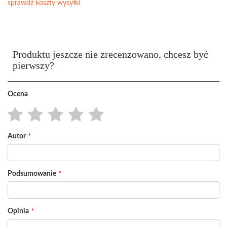
sprawdź koszty wysyłki
Produktu jeszcze nie zrecenzowano, chcesz być
pierwszy?
Ocena
1
2
3
4
5
Autor
star
stars
stars
stars
stars
Podsumowanie
Opinia