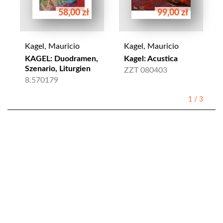
58,00 zł
99,00 zł
Kagel, Mauricio
Kagel, Mauricio
KAGEL: Duodramen,
Kagel: Acustica
Szenario, Liturgien
ZZT 080403
8.570179
1
/
3