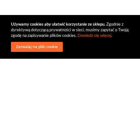
Używamy cookies aby ułatwić korzystanie ze sklepu.
Zgodnie z
dyrektywą dotyczącą prywatności w sieci, musimy zapytać o Twoją
zgodę na zapisywanie plików cookies.
Dowiedz się więcej
.
Zezwalaj na pliki cookie
wysyłka
regulamin
recenzje
o firmie
dystrybucja
nasi kontrahenci