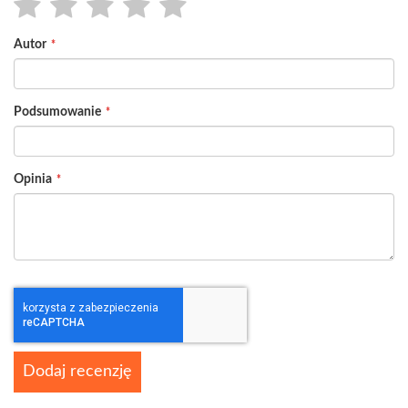
1
2
3
4
5
Autor
star
stars
stars
stars
stars
Podsumowanie
Opinia
Dodaj recenzję