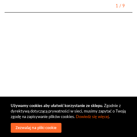
1
/
9
Używamy cookies aby ułatwić korzystanie ze sklepu.
Zgodnie z
dyrektywą dotyczącą prywatności w sieci, musimy zapytać o Twoją
zgodę na zapisywanie plików cookies.
Dowiedz się więcej
.
Zezwalaj na pliki cookie