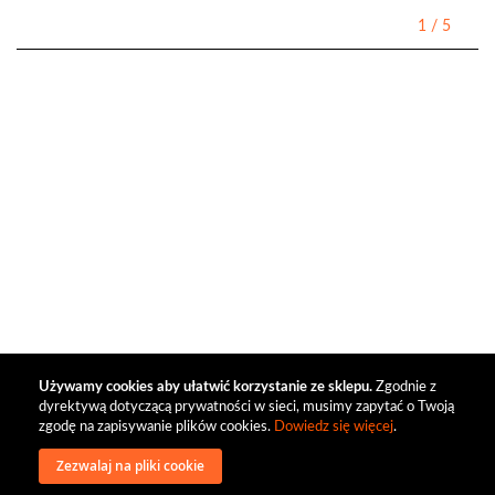
1
/
5
Używamy cookies aby ułatwić korzystanie ze sklepu.
Zgodnie z
dyrektywą dotyczącą prywatności w sieci, musimy zapytać o Twoją
zgodę na zapisywanie plików cookies.
Dowiedz się więcej
.
Zezwalaj na pliki cookie