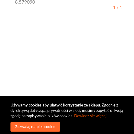
8.579090
1
/
1
Używamy cookies aby ułatwić korzystanie ze sklepu.
Zgodnie z
dyrektywą dotyczącą prywatności w sieci, musimy zapytać o Twoją
zgodę na zapisywanie plików cookies.
Dowiedz się więcej
.
Zezwalaj na pliki cookie