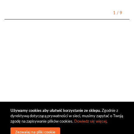
1
/
9
Używamy cookies aby ułatwić korzystanie ze sklepu.
Zgodnie z
dyrektywą dotyczącą prywatności w sieci, musimy zapytać o Twoją
zgodę na zapisywanie plików cookies.
Dowiedz się więcej
.
Zezwalaj na pliki cookie