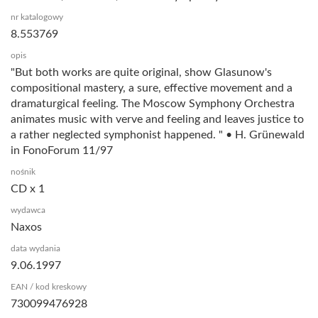
nr katalogowy
8.553769
opis
"But both works are quite original, show Glasunow's
compositional mastery, a sure, effective movement and a
dramaturgical feeling. The Moscow Symphony Orchestra
animates music with verve and feeling and leaves justice to
a rather neglected symphonist happened. " • H. Grünewald
in FonoForum 11/97
nośnik
CD x 1
wydawca
Naxos
data wydania
9.06.1997
EAN / kod kreskowy
730099476928