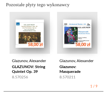
Pozostałe płyty tego wykonawcy
58,00 zł
58,00 zł
Glazunov, Alexander
Glazunov, Alexander
GLAZUNOV: String
Glazunov:
Quintet Op. 39
Masquerade
8.570256
8.570211
1
/
9