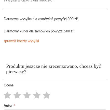
Wysyłka w ciągu 3 dni roboczych
Darmowa wysyłka dla zamówień powyżej 300 zł!
Darmowy kurier dla zamówień powyżej 500 zł!
sprawdź koszty wysyłki
Produktu jeszcze nie zrecenzowano, chcesz być
pierwszy?
Ocena
1
2
3
4
5
Autor
star
stars
stars
stars
stars