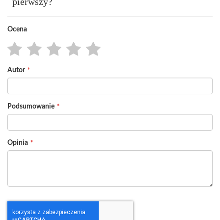
pierwszy?
Ocena
1
2
3
4
5
Autor
star
stars
stars
stars
stars
Podsumowanie
Opinia