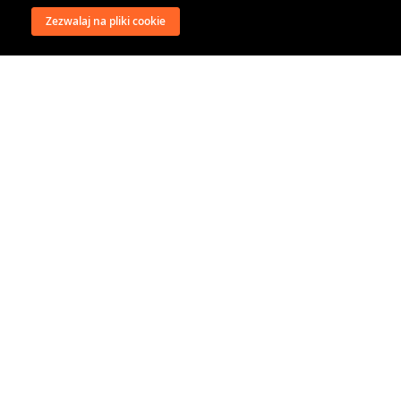
Zezwalaj na pliki cookie
wysyłka
regulamin
recenzje
o firmie
dystrybucja
nasi kontrahenci
kontakt
polityka prywatności
RODO
@classical music distribution