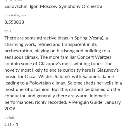
Golovschin, Igor, Moscow Symphony Orchestra
nr katalogowy
8.553838
opis
There are some attractive ideas in Spring (Vesna), a
charming work, refined and transparent in its
orchestration, playing on birdsong and building to a
sensuous climax. The more familiar Concert Waltzes
contain some of Glazunov’s most winning tunes. The
novelty most likely to excite curiosity here is Glazunov’s
music for Oscar Wilde’s Salomé, with Salome’s dance
leading to a Polovtsian climax. Salome sheds her veils in a
most unerotic fashion. But this cannot be blamed on the
conductor, and generally there are warm, idiomatic
performances, richly recorded. • Penguin Guide, January
2009
nośnik
CD x 1