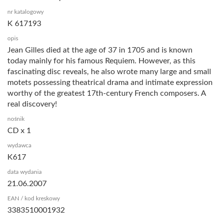
nr katalogowy
K 617193
opis
Jean Gilles died at the age of 37 in 1705 and is known
today mainly for his famous Requiem. However, as this
fascinating disc reveals, he also wrote many large and small
motets possessing theatrical drama and intimate expression
worthy of the greatest 17th-century French composers. A
real discovery!
nośnik
CD x 1
wydawca
K617
data wydania
21.06.2007
EAN / kod kreskowy
3383510001932