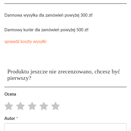
Darmowa wysyłka dla zamówień powyżej 300 zł!
Darmowy kurier dla zamówień powyżej 500 zł!
sprawdź koszty wysyłki
Produktu jeszcze nie zrecenzowano, chcesz być
pierwszy?
Ocena
1
2
3
4
5
Autor
star
stars
stars
stars
stars