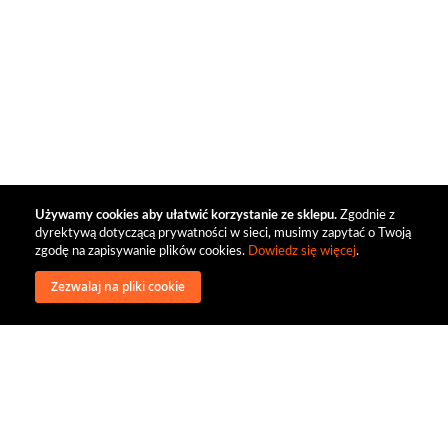
Używamy cookies aby ułatwić korzystanie ze sklepu.
Zgodnie z
dyrektywą dotyczącą prywatności w sieci, musimy zapytać o Twoją
zgodę na zapisywanie plików cookies.
Dowiedz się więcej
.
Zezwalaj na pliki cookie
wysyłka