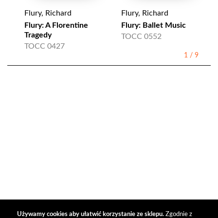
Flury, Richard
Flury, Richard
Flury: A Florentine
Flury: Ballet Music
Tragedy
TOCC 0552
TOCC 0427
1
/
9
Używamy cookies aby ułatwić korzystanie ze sklepu.
Zgodnie z