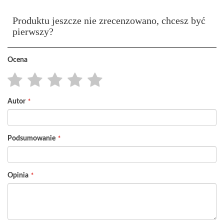
Produktu jeszcze nie zrecenzowano, chcesz być
pierwszy?
Ocena
1
2
3
4
5
Autor
star
stars
stars
stars
stars
Podsumowanie
Opinia