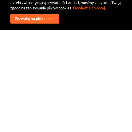
dyrektywą dotyczącą prywatności w sieci, musimy zapytać o Twoją
zgodę na zapisywanie plików cookies.
Dowiedz się więcej
.
Zezwalaj na pliki cookie
wysyłka
regulamin
recenzje
o firmie
dystrybucja
nasi kontrahenci
kontakt
polityka prywatności
RODO