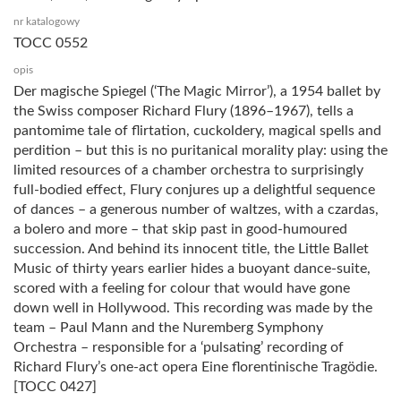
nr katalogowy
TOCC 0552
opis
Der magische Spiegel (‘The Magic Mirror’), a 1954 ballet by
the Swiss composer Richard Flury (1896–1967), tells a
pantomime tale of flirtation, cuckoldery, magical spells and
perdition – but this is no puritanical morality play: using the
limited resources of a chamber orchestra to surprisingly
full-bodied effect, Flury conjures up a delightful sequence
of dances – a generous number of waltzes, with a czardas,
a bolero and more – that skip past in good-humoured
succession. And behind its innocent title, the Little Ballet
Music of thirty years earlier hides a buoyant dance-suite,
scored with a feeling for colour that would have gone
down well in Hollywood. This recording was made by the
team – Paul Mann and the Nuremberg Symphony
Orchestra – responsible for a ‘pulsating’ recording of
Richard Flury’s one-act opera Eine florentinische Tragödie.
[TOCC 0427]