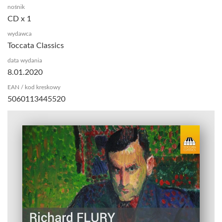
nośnik
CD x 1
wydawca
Toccata Classics
data wydania
8.01.2020
EAN / kod kreskowy
5060113445520