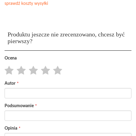
sprawdź koszty wysyłki
Produktu jeszcze nie zrecenzowano, chcesz być
pierwszy?
Ocena
1
2
3
4
5
Autor
star
stars
stars
stars
stars
Podsumowanie
Opinia