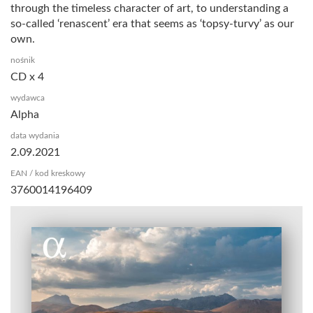
through the timeless character of art, to understanding a
so-called ‘renascent’ era that seems as ‘topsy-turvy’ as our
own.
nośnik
CD x 4
wydawca
Alpha
data wydania
2.09.2021
EAN / kod kreskowy
3760014196409