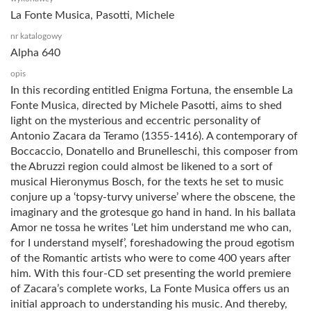
La Fonte Musica, Pasotti, Michele
nr katalogowy
Alpha 640
opis
In this recording entitled Enigma Fortuna, the ensemble La
Fonte Musica, directed by Michele Pasotti, aims to shed
light on the mysterious and eccentric personality of
Antonio Zacara da Teramo (1355-1416). A contemporary of
Boccaccio, Donatello and Brunelleschi, this composer from
the Abruzzi region could almost be likened to a sort of
musical Hieronymus Bosch, for the texts he set to music
conjure up a ‘topsy-turvy universe’ where the obscene, the
imaginary and the grotesque go hand in hand. In his ballata
Amor ne tossa he writes ‘Let him understand me who can,
for I understand myself’, foreshadowing the proud egotism
of the Romantic artists who were to come 400 years after
him. With this four-CD set presenting the world premiere
of Zacara’s complete works, La Fonte Musica offers us an
initial approach to understanding his music. And thereby,