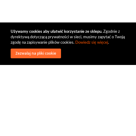
Używamy cookies aby ułatwić korzystanie ze sklepu.
Zgodnie z
dyrektywą dotyczącą prywatności w sieci, musimy zapytać o Twoją
zgodę na zapisywanie plików cookies.
Dowiedz się więcej
.
Zezwalaj na pliki cookie
wysyłka
regulamin
recenzje
o firmie
dystrybucja