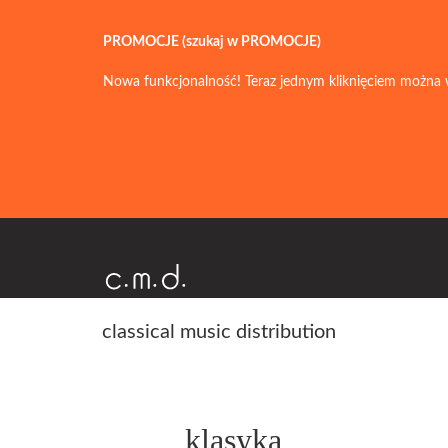
PROMOCJE (szukaj w PROMOCJE)
Nowa funkcjonalność! Teraz jednym kliknięciem można 
classical music distribution
klasyka