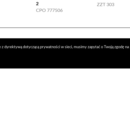
2
ZZT 303
CPO 777506
 z dyrektywą dotyczącą prywatności w sieci, musimy zapytać o Twoją zgodę na 
trybucja
nasi kontrahenci
kontakt
polityka prywatności
RODO