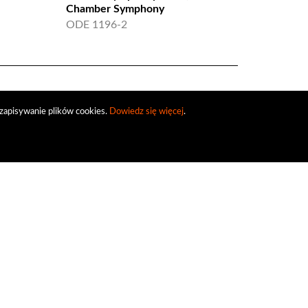
Chamber Symphony
Enescu Vol. 1 - Musi
Violin
ODE 1196-2
TOCC 0047
zapisywanie plików cookies.
Dowiedz się więcej
.