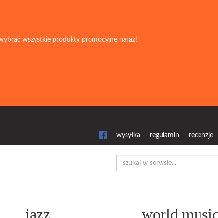
wybrać wszystkie produkty promocyjne naraz!
wysyłka
regulamin
recenzje
jazz
world musi