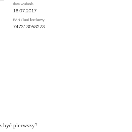
data wydania
18.07.2017
EAN / kod kreskowy
747313058273
z być pierwszy?