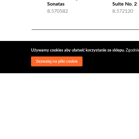
Sonatas
Suite No. 2
8.570582
8.572120
Używamy cookies aby ułatwić korzystanie ze sklepu.
Zgodnie
Zezwalaj na pliki cookie
wysyłka
regulamin
recenzje
o firmie
dys
@classical music distribution