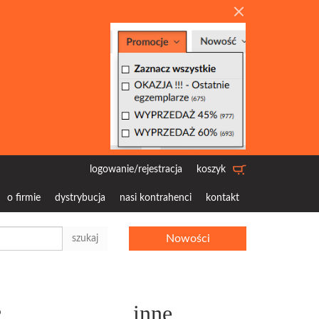
logowanie/rejestracja
koszyk
o firmie
dystrybucja
nasi kontrahenci
kontakt
Nowości
szukaj
c
inne