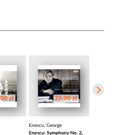
00 zł
75,00 zł
58,00 
Enescu, George
Enescu, George
Enescu: Symphony No. 2,
Enescu: The Unkn