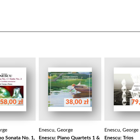
58,00 zł
38,00 zł
79,
rge
Enescu, George
Enescu, George
no Sonata No. 1,
Enescu: Piano Quartets 1 &
Enescu: Trios