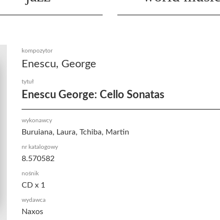
kompozytor
Enescu, George
tytuł
Enescu George: Cello Sonatas
wykonawcy
Buruiana, Laura, Tchiba, Martin
nr katalogowy
8.570582
nośnik
CD x 1
wydawca
Naxos