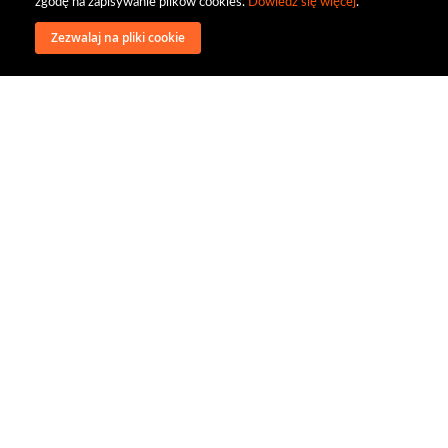
zgodę na zapisywanie plików cookies.
Dowiedz się więcej
.
Zezwalaj na pliki cookie
wysyłka
regulamin
recenzje
o firmie
dystrybucja
nasi kontrahenci
kontakt
polityka prywatności
RODO