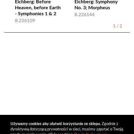
Eichberg: Before
Eichberg: Symphony
Heaven, before Earth
No. 3; Morpheus
- Symphonies 1 & 2
8.226144
8.226109
1
/
2
Używamy cookies aby ułatwić korzystanie ze sklepu.
Zgodnie z
dyrektywą dotyczącą prywatności w sieci, musimy zapytać o Twoją