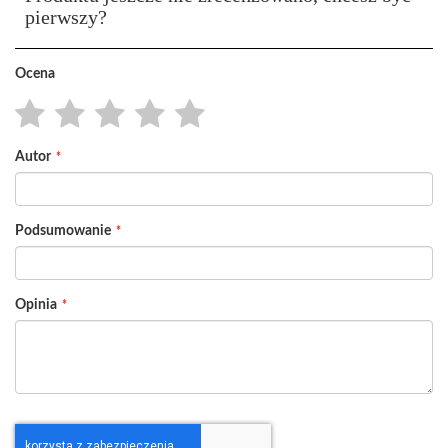
pierwszy?
Ocena
1
2
3
4
5
Autor
star
stars
stars
stars
stars
Podsumowanie
Opinia