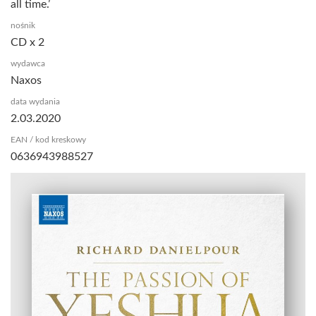
all time.’
nośnik
CD x 2
wydawca
Naxos
data wydania
2.03.2020
EAN / kod kreskowy
0636943988527