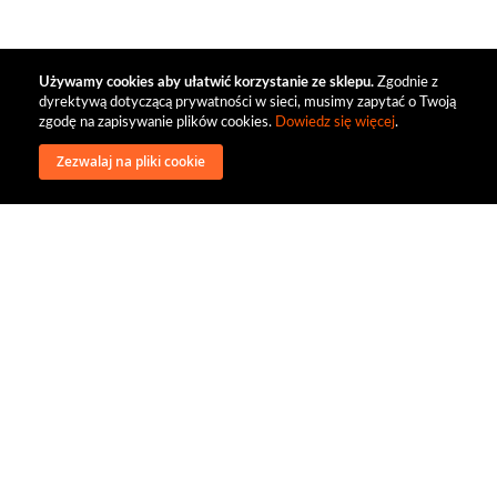
Używamy cookies aby ułatwić korzystanie ze sklepu.
Zgodnie z
dyrektywą dotyczącą prywatności w sieci, musimy zapytać o Twoją
zgodę na zapisywanie plików cookies.
Dowiedz się więcej
.
Zezwalaj na pliki cookie
wysyłka
regulamin
recenzje
o firmie
dystrybucja
nasi kontrahenci