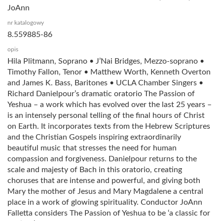
JoAnn
nr katalogowy
8.559885-86
opis
Hila Plitmann, Soprano • J’Nai Bridges, Mezzo-soprano •
Timothy Fallon, Tenor • Matthew Worth, Kenneth Overton
and James K. Bass, Baritones • UCLA Chamber Singers •
Richard Danielpour’s dramatic oratorio The Passion of
Yeshua – a work which has evolved over the last 25 years –
is an intensely personal telling of the final hours of Christ
on Earth. It incorporates texts from the Hebrew Scriptures
and the Christian Gospels inspiring extraordinarily
beautiful music that stresses the need for human
compassion and forgiveness. Danielpour returns to the
scale and majesty of Bach in this oratorio, creating
choruses that are intense and powerful, and giving both
Mary the mother of Jesus and Mary Magdalene a central
place in a work of glowing spirituality. Conductor JoAnn
Falletta considers The Passion of Yeshua to be ‘a classic for