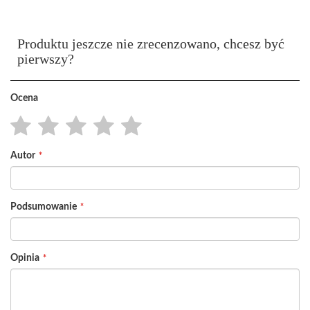
Produktu jeszcze nie zrecenzowano, chcesz być
pierwszy?
Ocena
1
2
3
4
5
Autor
star
stars
stars
stars
stars
Podsumowanie
Opinia