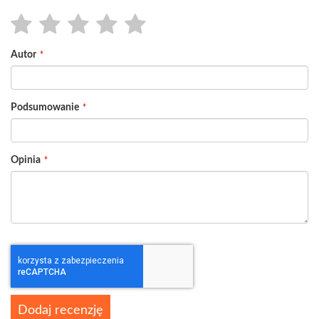
1
2
3
4
5
Autor
star
stars
stars
stars
stars
Podsumowanie
Opinia
Dodaj recenzję