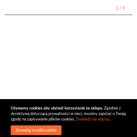
1
/
9
Używamy cookies aby ułatwić korzystanie ze sklepu.
Zgodnie z
dyrektywą dotyczącą prywatności w sieci, musimy zapytać o Twoją
zgodę na zapisywanie plików cookies.
Dowiedz się więcej
.
Zezwalaj na pliki cookie