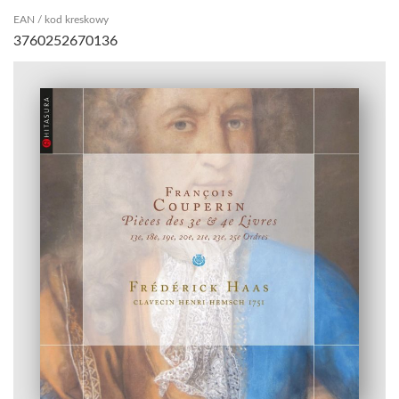
EAN / kod kreskowy
3760252670136