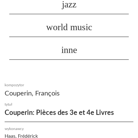
jazz
world music
inne
kompozytor
Couperin, François
tytuł
Couperin: Pièces des 3e et 4e Livres
wykonawcy
Haas, Frédérick