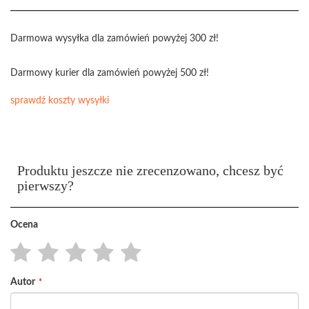
Darmowa wysyłka dla zamówień powyżej 300 zł!
Darmowy kurier dla zamówień powyżej 500 zł!
sprawdź koszty wysyłki
Produktu jeszcze nie zrecenzowano, chcesz być
pierwszy?
Ocena
1
2
3
4
5
Autor
star
stars
stars
stars
stars