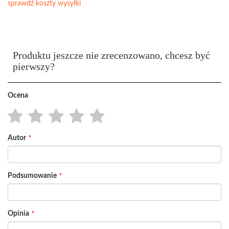
sprawdź koszty wysyłki
Produktu jeszcze nie zrecenzowano, chcesz być
pierwszy?
Ocena
1
2
3
4
5
Autor
star
stars
stars
stars
stars
Podsumowanie
Opinia