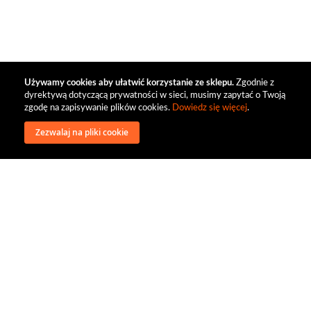
Używamy cookies aby ułatwić korzystanie ze sklepu.
Zgodnie z
dyrektywą dotyczącą prywatności w sieci, musimy zapytać o Twoją
zgodę na zapisywanie plików cookies.
Dowiedz się więcej
.
Zezwalaj na pliki cookie
wysyłka
regulamin
recenzje
o firmie