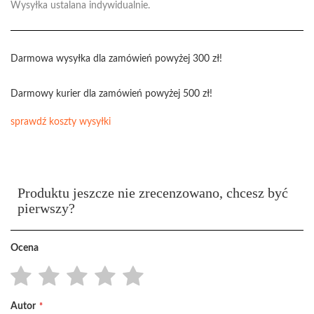
Wysyłka ustalana indywidualnie.
Darmowa wysyłka dla zamówień powyżej 300 zł!
Darmowy kurier dla zamówień powyżej 500 zł!
sprawdź koszty wysyłki
Produktu jeszcze nie zrecenzowano, chcesz być
pierwszy?
Ocena
1
2
3
4
5
Autor
star
stars
stars
stars
stars