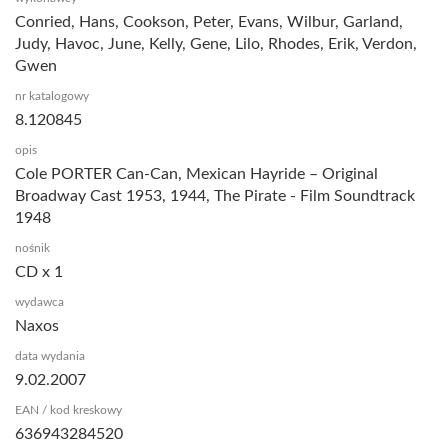
Conried, Hans, Cookson, Peter, Evans, Wilbur, Garland,
Judy, Havoc, June, Kelly, Gene, Lilo, Rhodes, Erik, Verdon,
Gwen
nr katalogowy
8.120845
opis
Cole PORTER Can-Can, Mexican Hayride – Original
Broadway Cast 1953, 1944, The Pirate - Film Soundtrack
1948
nośnik
CD x 1
wydawca
Naxos
data wydania
9.02.2007
EAN / kod kreskowy
636943284520