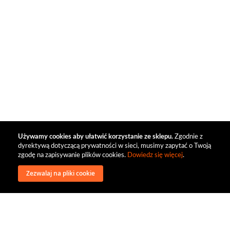
Używamy cookies aby ułatwić korzystanie ze sklepu.
Zgodnie z
dyrektywą dotyczącą prywatności w sieci, musimy zapytać o Twoją
zgodę na zapisywanie plików cookies.
Dowiedz się więcej
.
Zezwalaj na pliki cookie