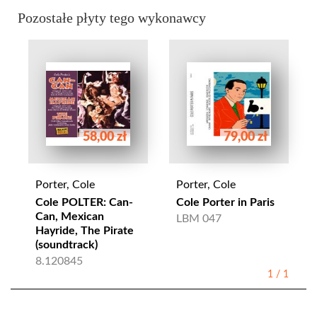
Pozostałe płyty tego wykonawcy
58,00 zł
79,00 zł
Porter, Cole
Porter, Cole
Cole POLTER: Can-
Cole Porter in Paris
Can, Mexican
LBM 047
Hayride, The Pirate
(soundtrack)
8.120845
1
/
1