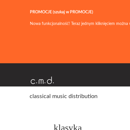
PROMOCJE (szukaj w PROMOCJE)
Nowa funkcjonalność! Teraz jednym kliknięciem można 
classical music distribution
klasyka