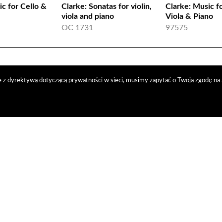
ic for Cello &
Clarke: Sonatas for violin,
Clarke: Music fo
viola and piano
Viola & Piano
OC 1731
97575
 z dyrektywą dotyczącą prywatności w sieci, musimy zapytać o Twoją zgodę na 
trybucja
nasi kontrahenci
kontakt
polityka prywatności
RODO