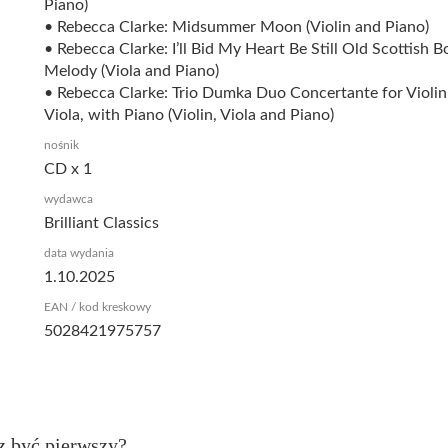
Piano)
• Rebecca Clarke: Midsummer Moon (Violin and Piano)
• Rebecca Clarke: I’ll Bid My Heart Be Still Old Scottish B
Melody (Viola and Piano)
• Rebecca Clarke: Trio Dumka Duo Concertante for Violin
Viola, with Piano (Violin, Viola and Piano)
nośnik
CD x 1
wydawca
Brilliant Classics
data wydania
1.10.2025
EAN / kod kreskowy
5028421975757
z być pierwszy?