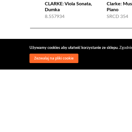
CLARKE: Viola Sonata,
Clarke: Mus
Dumka
Piano
8.557934
SRCD 354
Używamy cookies aby ułatwić korzystanie ze sklepu.
Zgodnie
Zezwalaj na pliki cookie
wysyłka
regulamin
recenzje
o firmie
dys
@classical music distribution