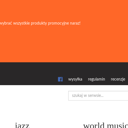
wybrać wszystkie produkty promocyjne naraz!
wysyłka
regulamin
recenzje
jazz
world musi