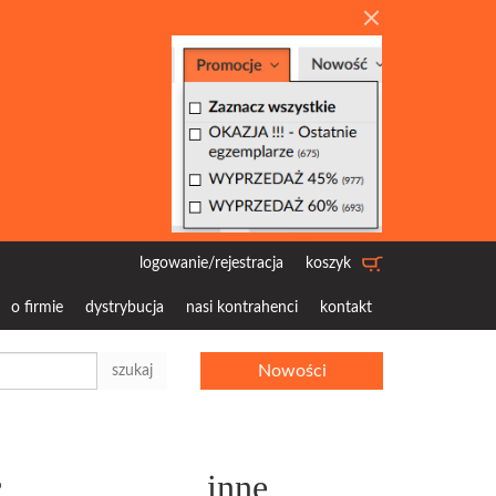
logowanie/rejestracja
koszyk
o firmie
dystrybucja
nasi kontrahenci
kontakt
Nowości
szukaj
c
inne