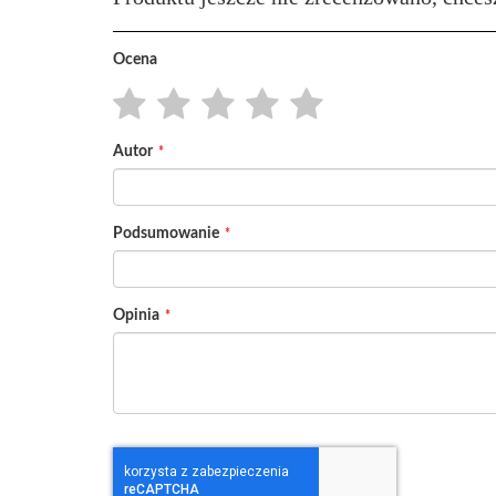
Ocena
1
2
3
4
5
Autor
star
stars
stars
stars
stars
Podsumowanie
Opinia