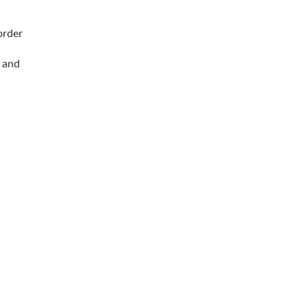
order
 and