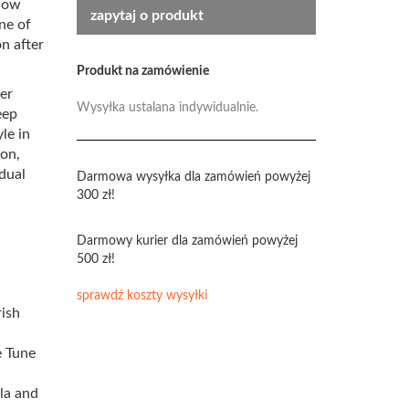
 now
zapytaj o produkt
one of
n after
Produkt na zamówienie
her
Wysyłka ustalana indywidualnie.
eep
le in
ion,
dual
Darmowa wysyłka dla zamówień powyżej
300 zł!
Darmowy kurier dla zamówień powyżej
500 zł!
sprawdź koszty wysyłki
rish
e Tune
la and