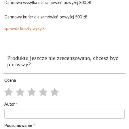
Darmowa wysyłka dla zamówień powyżej 300 zł!
Darmowy kurier dla zamówień powyżej 500 zł!
sprawdź koszty wysyłki
Produktu jeszcze nie zrecenzowano, chcesz być
pierwszy?
Ocena
1
2
3
4
5
Autor
star
stars
stars
stars
stars
Podsumowanie