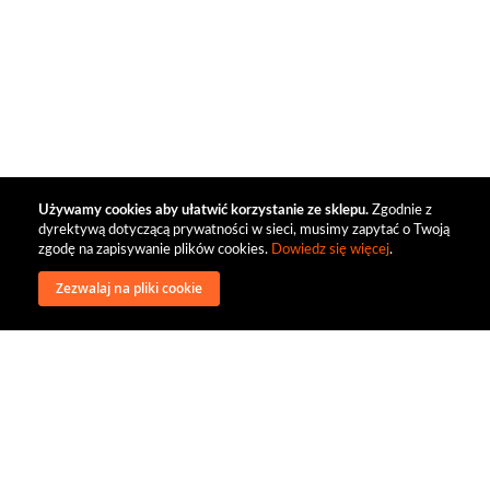
Używamy cookies aby ułatwić korzystanie ze sklepu.
Zgodnie z
dyrektywą dotyczącą prywatności w sieci, musimy zapytać o Twoją
zgodę na zapisywanie plików cookies.
Dowiedz się więcej
.
Zezwalaj na pliki cookie
wysyłka
regulamin