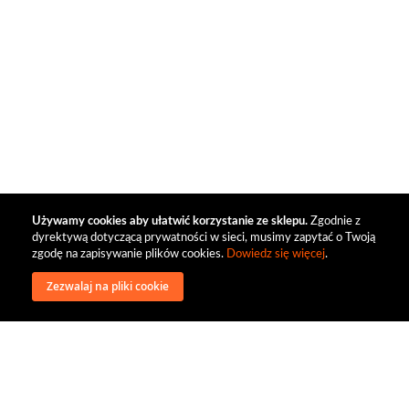
Używamy cookies aby ułatwić korzystanie ze sklepu.
Zgodnie z
dyrektywą dotyczącą prywatności w sieci, musimy zapytać o Twoją
zgodę na zapisywanie plików cookies.
Dowiedz się więcej
.
Zezwalaj na pliki cookie