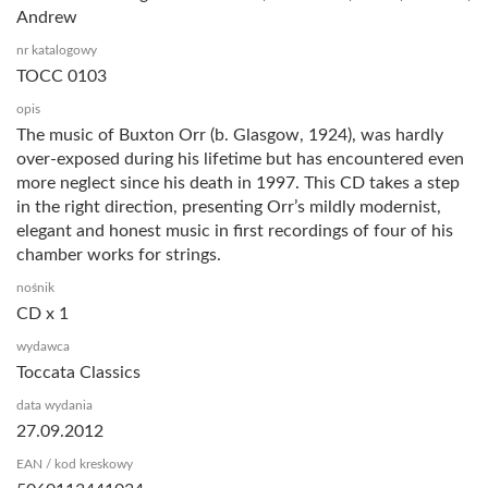
Andrew
nr katalogowy
TOCC 0103
opis
The music of Buxton Orr (b. Glasgow, 1924), was hardly
over-exposed during his lifetime but has encountered even
more neglect since his death in 1997. This CD takes a step
in the right direction, presenting Orr’s mildly modernist,
elegant and honest music in first recordings of four of his
chamber works for strings.
nośnik
CD x 1
wydawca
Toccata Classics
data wydania
27.09.2012
EAN / kod kreskowy