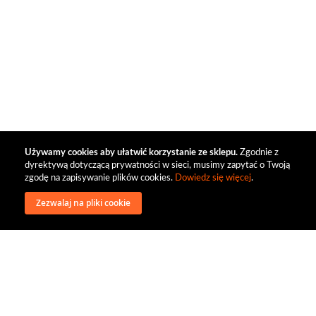
Używamy cookies aby ułatwić korzystanie ze sklepu.
Zgodnie z
dyrektywą dotyczącą prywatności w sieci, musimy zapytać o Twoją
zgodę na zapisywanie plików cookies.
Dowiedz się więcej
.
Zezwalaj na pliki cookie
wysyłka