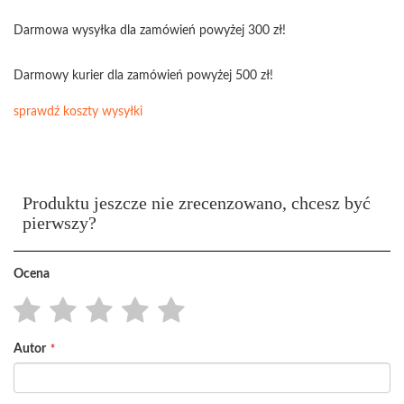
Darmowa wysyłka dla zamówień powyżej 300 zł!
Darmowy kurier dla zamówień powyżej 500 zł!
sprawdź koszty wysyłki
Produktu jeszcze nie zrecenzowano, chcesz być
pierwszy?
Ocena
1
2
3
4
5
Autor
star
stars
stars
stars
stars