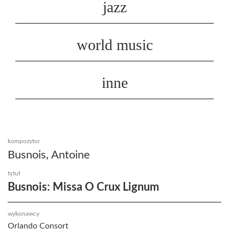
jazz
world music
inne
kompozytor
Busnois, Antoine
tytuł
Busnois: Missa O Crux Lignum
wykonawcy
Orlando Consort