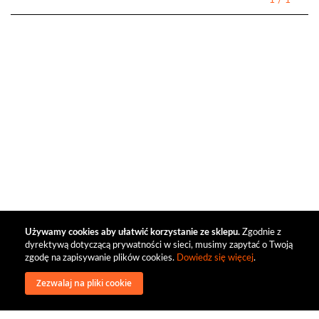
1
/
1
Używamy cookies aby ułatwić korzystanie ze sklepu.
Zgodnie z
dyrektywą dotyczącą prywatności w sieci, musimy zapytać o Twoją
zgodę na zapisywanie plików cookies.
Dowiedz się więcej
.
Zezwalaj na pliki cookie