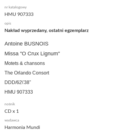
nr katalogowy
HMU 907333
opis
Nakład wyprzedany, ostatni egzemplarz
Antoine BUSNOIS
Missa "O Crux Lignum"
Motets & chansons
The Orlando Consort
DDD/62\'38"
HMU 907333
nośnik
CD x 1
wydawca
Harmonia Mundi