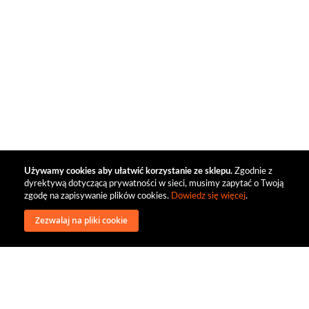
Używamy cookies aby ułatwić korzystanie ze sklepu.
Zgodnie z
dyrektywą dotyczącą prywatności w sieci, musimy zapytać o Twoją
zgodę na zapisywanie plików cookies.
Dowiedz się więcej
.
Zezwalaj na pliki cookie