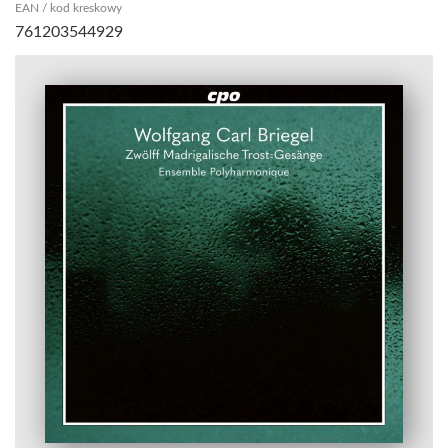
EAN / kod kreskowy
761203544929