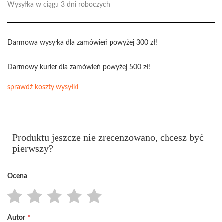
Wysyłka w ciągu 3 dni roboczych
Darmowa wysyłka dla zamówień powyżej 300 zł!
Darmowy kurier dla zamówień powyżej 500 zł!
sprawdź koszty wysyłki
Produktu jeszcze nie zrecenzowano, chcesz być
pierwszy?
Ocena
1
2
3
4
5
Autor
star
stars
stars
stars
stars