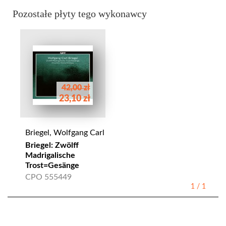
Pozostałe płyty tego wykonawcy
42,00 zł
23,10 zł
Briegel, Wolfgang Carl
Briegel: Zwölff
Madrigalische
Trost=Gesänge
CPO 555449
1
/
1