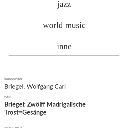
jazz
world music
inne
kompozytor
Briegel, Wolfgang Carl
tytuł
Briegel: Zwölff Madrigalische
Trost=Gesänge
wykonawcy