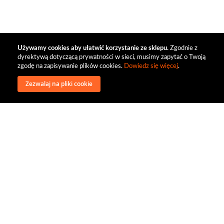
Używamy cookies aby ułatwić korzystanie ze sklepu.
Zgodnie z
dyrektywą dotyczącą prywatności w sieci, musimy zapytać o Twoją
zgodę na zapisywanie plików cookies.
Dowiedz się więcej
.
Zezwalaj na pliki cookie
wysyłka
regulamin
recenzje
o firmie
dystrybucja