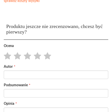
sprawdź koszty wysyłki
Produktu jeszcze nie zrecenzowano, chcesz być
pierwszy?
Ocena
1
2
3
4
5
Autor
star
stars
stars
stars
stars
Podsumowanie
Opinia