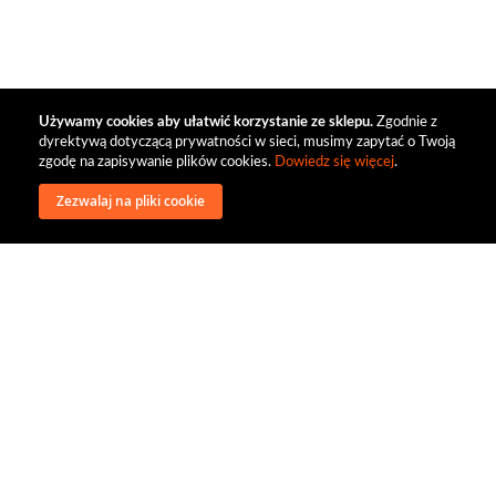
Używamy cookies aby ułatwić korzystanie ze sklepu.
Zgodnie z
dyrektywą dotyczącą prywatności w sieci, musimy zapytać o Twoją
zgodę na zapisywanie plików cookies.
Dowiedz się więcej
.
Zezwalaj na pliki cookie
wysyłka
regulamin
recenzje
o firmie
dystrybucja