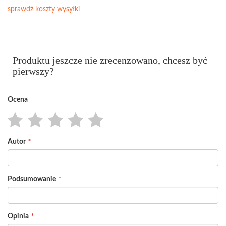
sprawdź koszty wysyłki
Produktu jeszcze nie zrecenzowano, chcesz być
pierwszy?
Ocena
1
2
3
4
5
Autor
star
stars
stars
stars
stars
Podsumowanie
Opinia