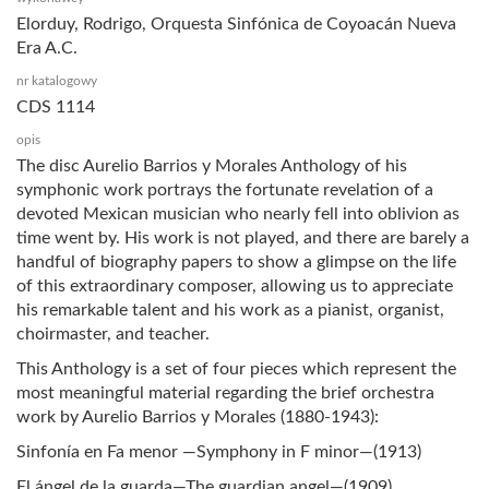
Elorduy, Rodrigo, Orquesta Sinfónica de Coyoacán Nueva
Era A.C.
nr katalogowy
CDS 1114
opis
The disc Aurelio Barrios y Morales Anthology of his
symphonic work portrays the fortunate revelation of a
devoted Mexican musician who nearly fell into oblivion as
time went by. His work is not played, and there are barely a
handful of biography papers to show a glimpse on the life
of this extraordinary composer, allowing us to appreciate
his remarkable talent and his work as a pianist, organist,
choirmaster, and teacher.
This Anthology is a set of four pieces which represent the
most meaningful material regarding the brief orchestra
work by Aurelio Barrios y Morales (1880-1943):
Sinfonía en Fa menor —Symphony in F minor—(1913)
El ángel de la guarda—The guardian angel—(1909)