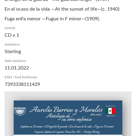
En el ocaso de la vida —At the sunset of life—(c. 1940)
Fuga enFa menor —Fugue in F minor—(1909).
nośnik
CD x 1
wydawca
Sterling
data wydania
11.01.2022
EAN / kod kreskowy
7393338111429