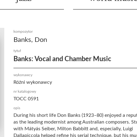
kompozytor
Banks, Don
tytuł
Banks: Vocal and Chamber Music
wykonawcy
Różni wykonawcy
nr katalogowy
TOCC 0591
opis
During his short life Don Banks (1923–80) enjoyed a repu
as the leading modernist among Australian composers. St
with Mátyás Seiber, Milton Babbitt and, especially, Luigi
Dallapiccola helped refine his serial technique, but his mu