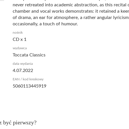
never retreated into academic abstraction, as this recital 
chamber and vocal works demonstrates: it retained a kee
of drama, an ear for atmosphere, a rather angular lyricism
occasionally, a touch of humour.
nośnik
CD x 1
wydawca
Toccata Classics
data wydania
4.07.2022
EAN / kod kreskowy
5060113445919
z być pierwszy?