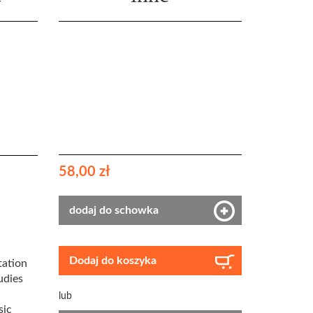
58,00 zł
dodaj do schowka
Dodaj do koszyka
tation
udies
lub
sic