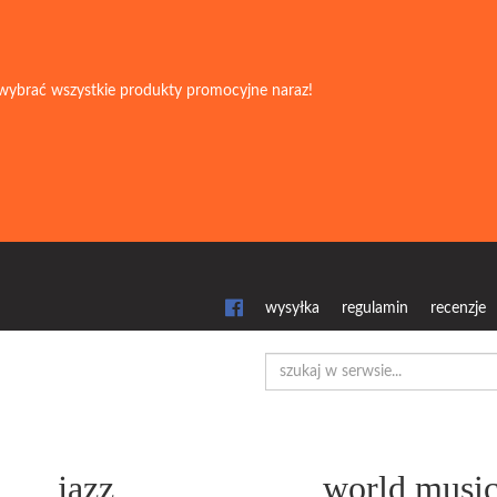
wybrać wszystkie produkty promocyjne naraz!
wysyłka
regulamin
recenzje
jazz
world musi