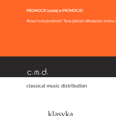
PROMOCJE (szukaj w PROMOCJE)
Nowa funkcjonalność! Teraz jednym kliknięciem można 
classical music distribution
klasyka