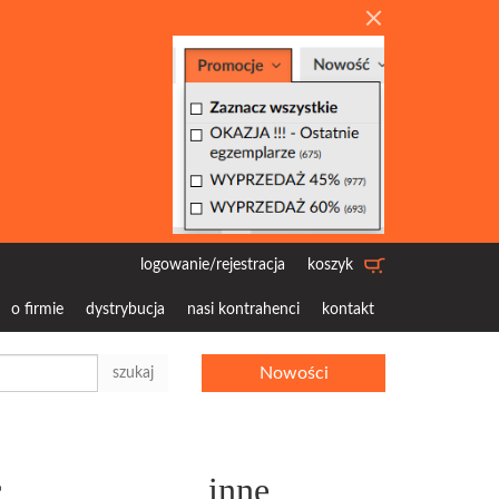
logowanie/rejestracja
koszyk
o firmie
dystrybucja
nasi kontrahenci
kontakt
Nowości
szukaj
c
inne