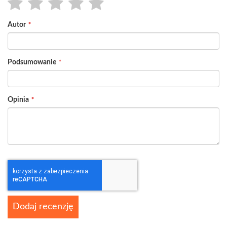
1
2
3
4
5
Autor
star
stars
stars
stars
stars
Podsumowanie
Opinia
Dodaj recenzję