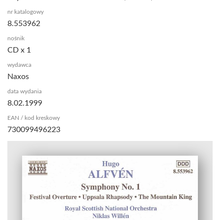
nr katalogowy
8.553962
nośnik
CD x 1
wydawca
Naxos
data wydania
8.02.1999
EAN / kod kreskowy
730099496223