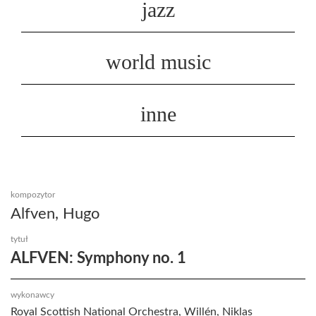
jazz
world music
inne
kompozytor
Alfven, Hugo
tytuł
ALFVEN: Symphony no. 1
wykonawcy
Royal Scottish National Orchestra, Willén, Niklas