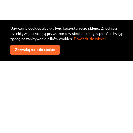
Używamy cookies aby ułatwić korzystanie ze sklepu.
Zgodnie z
dyrektywą dotyczącą prywatności w sieci, musimy zapytać o Twoją
zgodę na zapisywanie plików cookies.
Dowiedz się więcej
.
Zezwalaj na pliki cookie
wysyłka
regulamin
recenzje
o firmie
dystrybucja