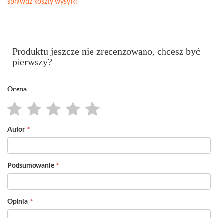
sprawdź koszty wysyłki
Produktu jeszcze nie zrecenzowano, chcesz być
pierwszy?
Ocena
1
2
3
4
5
Autor
star
stars
stars
stars
stars
Podsumowanie
Opinia