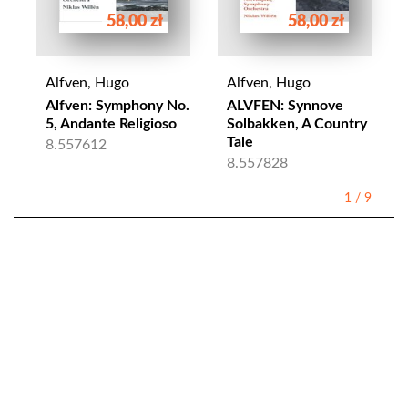
58,00 zł
58,00 zł
Alfven, Hugo
Alfven, Hugo
Alfven: Symphony No.
ALVFEN: Synnove
5, Andante Religioso
Solbakken, A Country
Tale
8.557612
8.557828
1
/
9