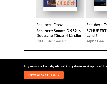
64,00 zł
Schubert, Franz
Schubert, F
Schubert: Sonata D 959, 6
SCHUBERT: 
Deutsche Tänze, 4 Ländler
Land ?
MDG 340 1440-2
Alpha 044
Używamy cookies aby ułatwić korzystanie ze sklepu.
Zgodnie
Zezwalaj na pliki cookie