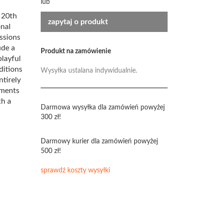
lub
e 20th
zapytaj o produkt
onal
ssions
ude a
Produkt na zamówienie
playful
ditions
Wysyłka ustalana indywidualnie.
ntirely
ements
th a
Darmowa wysyłka dla zamówień powyżej
300 zł!
Darmowy kurier dla zamówień powyżej
500 zł!
sprawdź koszty wysyłki