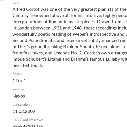
opis
Alfred Cortot was one of the very greatest pianists of th
Century, renowned above all for his intuitive, highly pers
interpretations of Romantic masterpieces. Drawn from se
in London between 1931 and 1948, these recordings incl
wonderfully poetic reading of Weber’s introspective and 
Second Piano Sonata, and intense yet subtly nuanced ren
of Liszt’s groundbreaking B minor Sonata, issued almost e
from first takes, and Légende No. 2. Cortot’s own arrang
imbue Schubert’s Litanei and Brahms’s famous Lullaby wi
heartfelt touch.
nośnik
CD x 1
wydawca
Naxos
data wydania
11.02.2009
EAN / kod kreskowy
636943201275