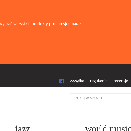
wybrać wszystkie produkty promocyjne naraz!
wysyłka
regulamin
recenzje
jazz
world musi