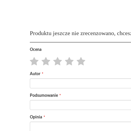
Produktu jeszcze nie zrecenzowano, chces
Ocena
1
2
3
4
5
Autor
star
stars
stars
stars
stars
Podsumowanie
Opinia