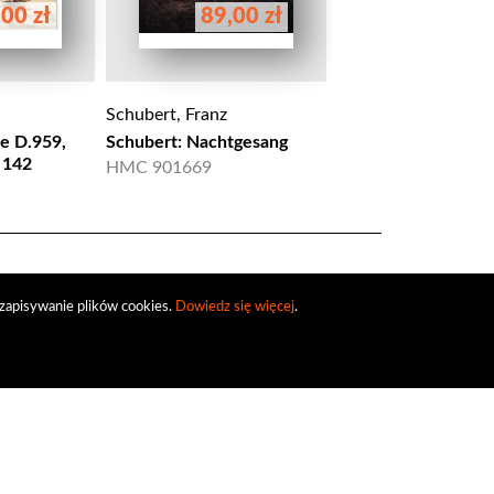
00 zł
89,00 zł
85,00 
Schubert, Franz
Schubert, Franz
e D.959,
Schubert: Nachtgesang
Schubert: Sonate D
 142
HMC 901669
HMC 901697
zapisywanie plików cookies.
Dowiedz się więcej
.