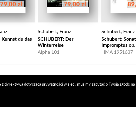
79,00 zł
79,00 zł
89,
ranz
Schubert, Franz
Schubert, Franz
Kennst du das
SCHUBERT: Der
Schubert: Sonat
Winterreise
Impromptus op.
Alpha 101
HMA 1951637
 z dyrektywą dotyczącą prywatności w sieci, musimy zapytać o Twoją zgodę na 