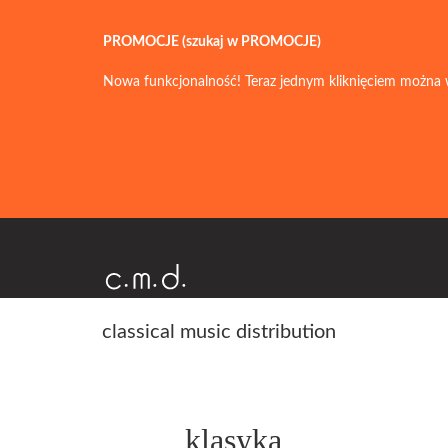
PROMOCJE (szukaj w PROMOCJE)
Nowa funkcjonalność! Teraz jednym kliknięciem można 
classical music distribution
klasyka