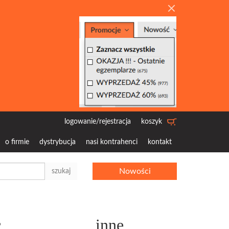
logowanie/rejestracja
koszyk
o firmie
dystrybucja
nasi kontrahenci
kontakt
Nowości
szukaj
c
inne