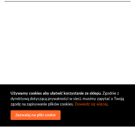
Używamy cookies aby ułatwić korzystanie ze sklepu.
Zgodnie z
dyrektywą dotyczącą prywatności w sieci, musimy zapytać o Twoją
zgodę na zapisywanie plików cookies.
Dowiedz się więcej
.
Zezwalaj na pliki cookie