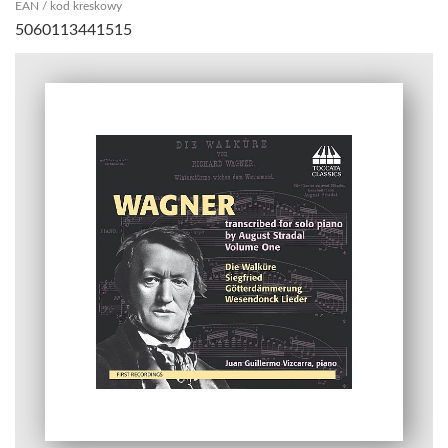
EAN / kod kreskowy
5060113441515