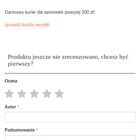
Darmowy kurier dla zamówień powyżej 500 zł!
sprawdź koszty wysyłki
Produktu jeszcze nie zrecenzowano, chcesz być
pierwszy?
Ocena
1
2
3
4
5
Autor
star
stars
stars
stars
stars
Podsumowanie