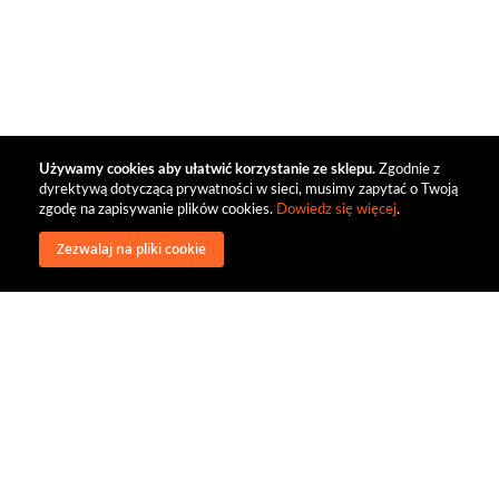
Używamy cookies aby ułatwić korzystanie ze sklepu.
Zgodnie z
dyrektywą dotyczącą prywatności w sieci, musimy zapytać o Twoją
zgodę na zapisywanie plików cookies.
Dowiedz się więcej
.
Zezwalaj na pliki cookie
wysyłka
regulamin
recenzje