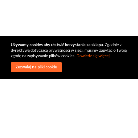
Używamy cookies aby ułatwić korzystanie ze sklepu.
Zgodnie z
dyrektywą dotyczącą prywatności w sieci, musimy zapytać o Twoją
zgodę na zapisywanie plików cookies.
Dowiedz się więcej
.
Zezwalaj na pliki cookie
wysyłka
regulamin
recenzje