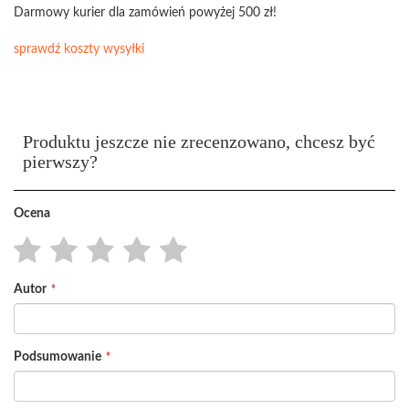
Darmowy kurier dla zamówień powyżej 500 zł!
sprawdź koszty wysyłki
Produktu jeszcze nie zrecenzowano, chcesz być
pierwszy?
Ocena
1
2
3
4
5
Autor
star
stars
stars
stars
stars
Podsumowanie