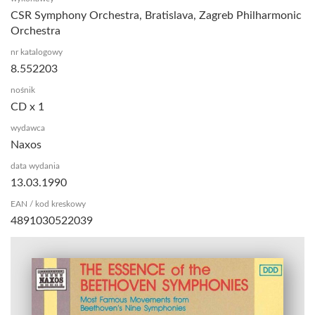
CSR Symphony Orchestra, Bratislava, Zagreb Philharmonic
Orchestra
nr katalogowy
8.552203
nośnik
CD x 1
wydawca
Naxos
data wydania
13.03.1990
EAN / kod kreskowy
4891030522039