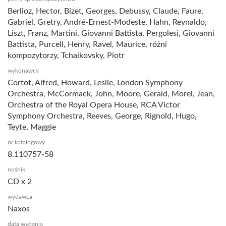
Berlioz, Hector, Bizet, Georges, Debussy, Claude, Faure,
Gabriel, Gretry, André-Ernest-Modeste, Hahn, Reynaldo,
Liszt, Franz, Martini, Giovanni Battista, Pergolesi, Giovanni
Battista, Purcell, Henry, Ravel, Maurice, różni
kompozytorzy, Tchaikovsky, Piotr
wykonawcy
Cortot, Alfred, Howard, Leslie, London Symphony
Orchestra, McCormack, John, Moore, Gerald, Morel, Jean,
Orchestra of the Royal Opera House, RCA Victor
Symphony Orchestra, Reeves, George, Rignold, Hugo,
Teyte, Maggie
nr katalogowy
8.110757-58
nośnik
CD x 2
wydawca
Naxos
data wydania