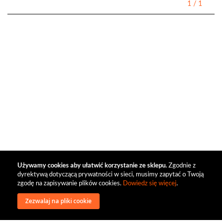
1
/
1
Używamy cookies aby ułatwić korzystanie ze sklepu.
Zgodnie z
dyrektywą dotyczącą prywatności w sieci, musimy zapytać o Twoją
zgodę na zapisywanie plików cookies.
Dowiedz się więcej
.
Zezwalaj na pliki cookie