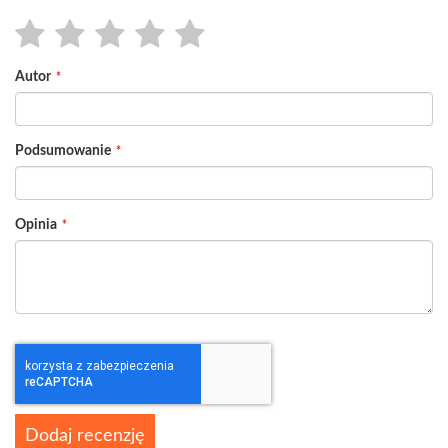
1
2
3
4
5
Autor
star
stars
stars
stars
stars
Podsumowanie
Opinia
Dodaj recenzję