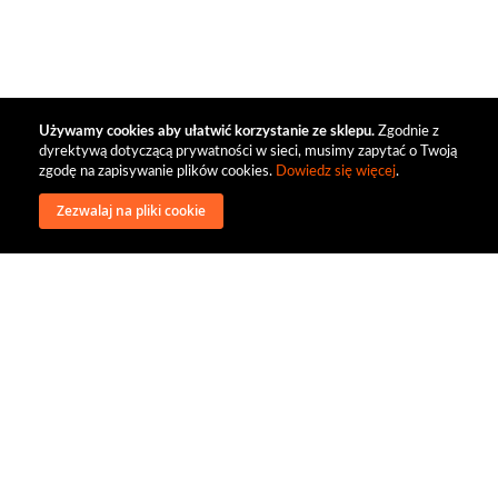
Używamy cookies aby ułatwić korzystanie ze sklepu.
Zgodnie z
dyrektywą dotyczącą prywatności w sieci, musimy zapytać o Twoją
zgodę na zapisywanie plików cookies.
Dowiedz się więcej
.
Zezwalaj na pliki cookie
wysyłka
regulamin
recenzje
o firmie