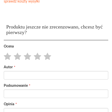
sprawdź koszty wysyłki
Produktu jeszcze nie zrecenzowano, chcesz być
pierwszy?
Ocena
1
2
3
4
5
Autor
star
stars
stars
stars
stars
Podsumowanie
Opinia