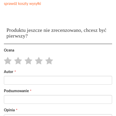
sprawdź koszty wysyłki
Produktu jeszcze nie zrecenzowano, chcesz być
pierwszy?
Ocena
1
2
3
4
5
Autor
star
stars
stars
stars
stars
Podsumowanie
Opinia