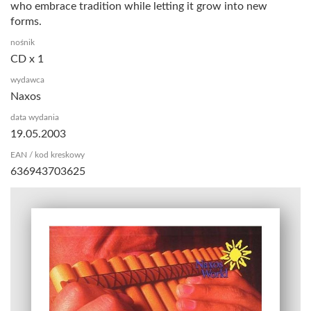
who embrace tradition while letting it grow into new
forms.
nośnik
CD x 1
wydawca
Naxos
data wydania
19.05.2003
EAN / kod kreskowy
636943703625