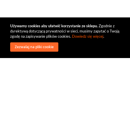
Używamy cookies aby ułatwić korzystanie ze sklepu.
Zgodnie z
dyrektywą dotyczącą prywatności w sieci, musimy zapytać o Twoją
zgodę na zapisywanie plików cookies.
Dowiedz się więcej
.
Zezwalaj na pliki cookie
wysyłka
regulamin
recenzje
o firmie
dystrybucja