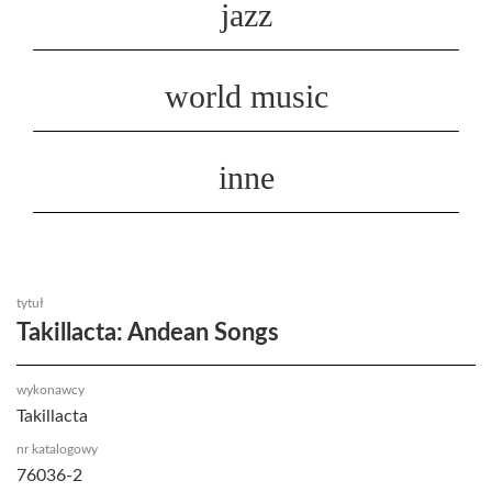
jazz
world music
inne
tytuł
Takillacta: Andean Songs
wykonawcy
Takillacta
nr katalogowy
76036-2