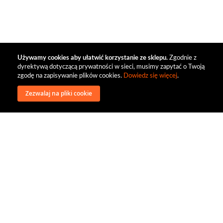
Używamy cookies aby ułatwić korzystanie ze sklepu.
Zgodnie z
dyrektywą dotyczącą prywatności w sieci, musimy zapytać o Twoją
zgodę na zapisywanie plików cookies.
Dowiedz się więcej
.
Zezwalaj na pliki cookie
wysyłka
regulamin
recenzje
o firmie