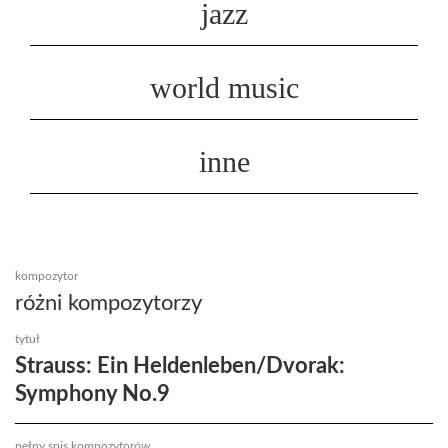
jazz
world music
inne
kompozytor
różni kompozytorzy
tytuł
Strauss: Ein Heldenleben/Dvorak:
Symphony No.9
pełny spis kompozytorów