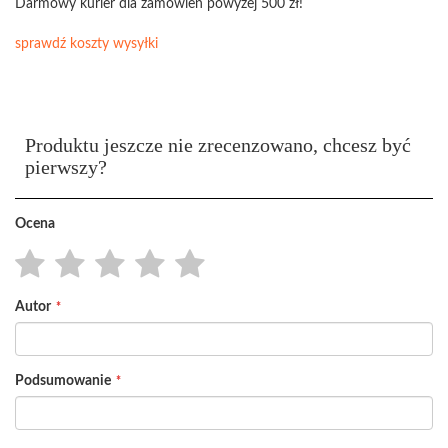
Darmowy kurier dla zamówień powyżej 500 zł!
sprawdź koszty wysyłki
Produktu jeszcze nie zrecenzowano, chcesz być
pierwszy?
Ocena
1
2
3
4
5
Autor
star
stars
stars
stars
stars
Podsumowanie