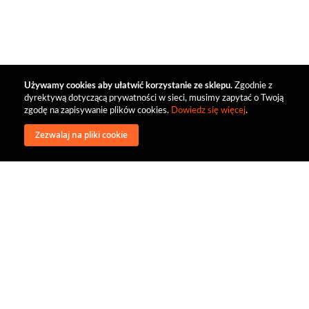
Używamy cookies aby ułatwić korzystanie ze sklepu.
Zgodnie z
dyrektywą dotyczącą prywatności w sieci, musimy zapytać o Twoją
zgodę na zapisywanie plików cookies.
Dowiedz się więcej
.
Zezwalaj na pliki cookie
wysyłka
regulamin
recenzje
o firmie