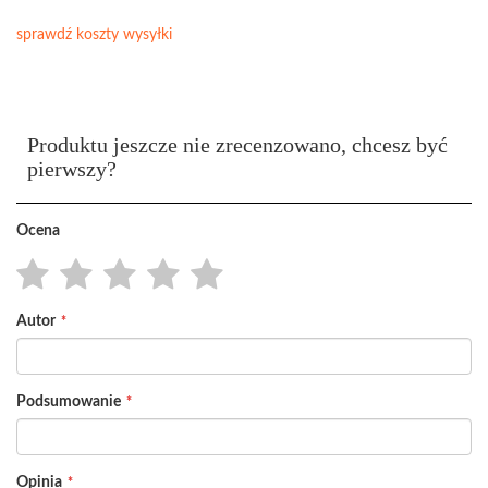
sprawdź koszty wysyłki
Produktu jeszcze nie zrecenzowano, chcesz być
pierwszy?
Ocena
1
2
3
4
5
Autor
star
stars
stars
stars
stars
Podsumowanie
Opinia