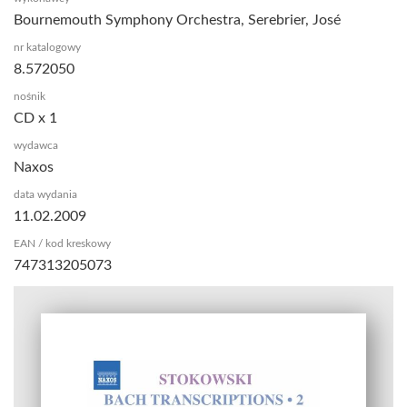
Bournemouth Symphony Orchestra, Serebrier, José
nr katalogowy
8.572050
nośnik
CD x 1
wydawca
Naxos
data wydania
11.02.2009
EAN / kod kreskowy
747313205073