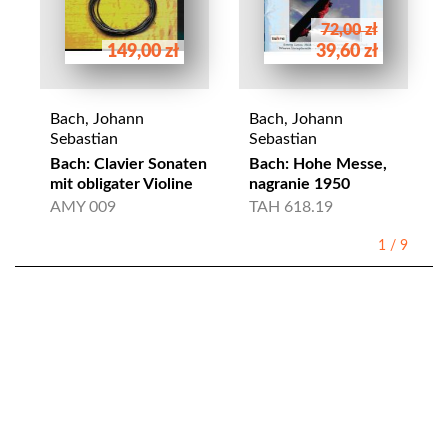
72,00 zł
149,00 zł
39,60 zł
Bach, Johann
Bach, Johann
Sebastian
Sebastian
Bach: Clavier Sonaten
Bach: Hohe Messe,
mit obligater Violine
nagranie 1950
AMY 009
TAH 618.19
1
/
9