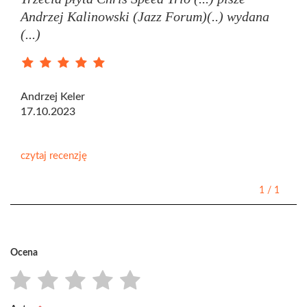
Andrzej Kalinowski (Jazz Forum)(..) wydana
(...)
Andrzej Keler
17.10.2023
czytaj recenzję
1
/
1
Ocena
1
2
3
4
5