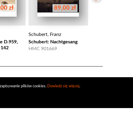
00 zł
89,00 zł
85,00 
Schubert, Franz
Schubert, Franz
e D.959,
Schubert: Nachtgesang
Schubert: Sonate D
 142
HMC 901669
HMC 901697
zapisywanie plików cookies.
Dowiedz się więcej
.