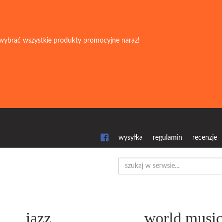
wybrać wszystkie produkty promocyjne naraz!
wysyłka
regulamin
recenzje
jazz
world musi