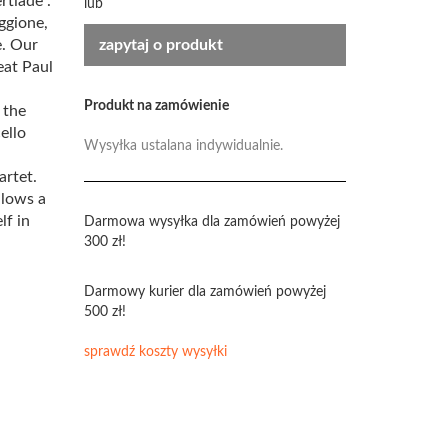
rtiade".
lub
ggione,
e. Our
zapytaj o produkt
eat Paul
Produkt na zamówienie
 the
ello
Wysyłka ustalana indywidualnie.
artet.
llows a
lf in
Darmowa wysyłka dla zamówień powyżej
300 zł!
Darmowy kurier dla zamówień powyżej
500 zł!
sprawdź koszty wysyłki