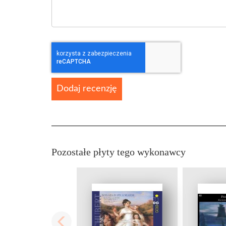
Dodaj recenzję
Pozostałe płyty tego wykonawcy