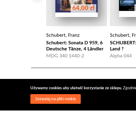
64,00 zł
Schubert, Franz
Schubert, F
Schubert: Sonata D 959, 6
SCHUBERT: 
Deutsche Tänze, 4 Ländler
Land ?
MDG 340 1440-2
Alpha 044
Używamy cookies aby ułatwić korzystanie ze sklepu.
Zgodnie
Zezwalaj na pliki cookie