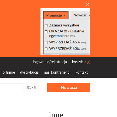
logowanie/rejestracja
koszyk
o firmie
dystrybucja
nasi kontrahenci
kontakt
Nowości
szukaj
c
inne