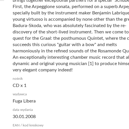
brings together exceptional partners for a special "Schube
First, the Arpeggione sonata, performed on a superb Arpe
specially built by the instrument maker Benjamin Labriqu
young virtuoso is accompanied by none other than the gr
Badura-Skoda, who was absolutely fascinated by the re-
discovery of the short-lived instrument. Then we come to
quest for the Graal: the posthumous Quintet, where the c
succeeds this curious "guitar with a bow" and melts
harmoniously in the refined sounds of the Rosamonde Qu
An exceptionally interesting chamber music record that a
dynamic and original young musician [1] to produce himse
very elegant company indeed!
nośnik
CD x 1
wydawca
Fuga Libera
data wydania
30.01.2008
EAN / kod kreskowy