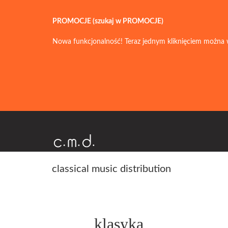
PROMOCJE (szukaj w PROMOCJE)
Nowa funkcjonalność! Teraz jednym kliknięciem można 
classical music distribution
klasyka