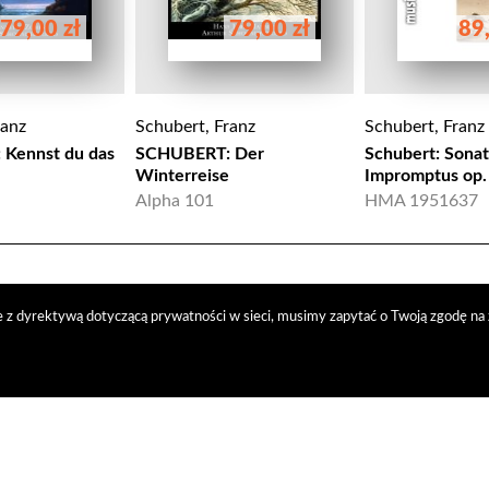
79,00 zł
79,00 zł
89,
ranz
Schubert, Franz
Schubert, Franz
Kennst du das
SCHUBERT: Der
Schubert: Sonat
Winterreise
Impromptus op.
Alpha 101
HMA 1951637
 z dyrektywą dotyczącą prywatności w sieci, musimy zapytać o Twoją zgodę na 