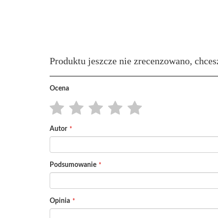
Produktu jeszcze nie zrecenzowano, chces
Ocena
1
2
3
4
5
Autor
star
stars
stars
stars
stars
Podsumowanie
Opinia