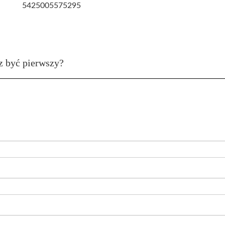
5425005575295
z być pierwszy?