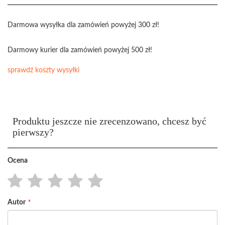
Darmowa wysyłka dla zamówień powyżej 300 zł!
Darmowy kurier dla zamówień powyżej 500 zł!
sprawdź koszty wysyłki
Produktu jeszcze nie zrecenzowano, chcesz być
pierwszy?
Ocena
1
2
3
4
5
Autor
star
stars
stars
stars
stars