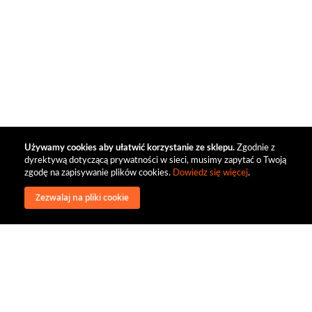
Używamy cookies aby ułatwić korzystanie ze sklepu.
Zgodnie z
dyrektywą dotyczącą prywatności w sieci, musimy zapytać o Twoją
zgodę na zapisywanie plików cookies.
Dowiedz się więcej
.
Zezwalaj na pliki cookie
wysyłka