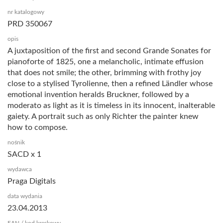
nr katalogowy
PRD 350067
opis
A juxtaposition of the first and second Grande Sonates for
pianoforte of 1825, one a melancholic, intimate effusion
that does not smile; the other, brimming with frothy joy
close to a stylised Tyrolienne, then a refined Ländler whose
emotional invention heralds Bruckner, followed by a
moderato as light as it is timeless in its innocent, inalterable
gaiety. A portrait such as only Richter the painter knew
how to compose.
nośnik
SACD x 1
wydawca
Praga Digitals
data wydania
23.04.2013
EAN / kod kreskowy