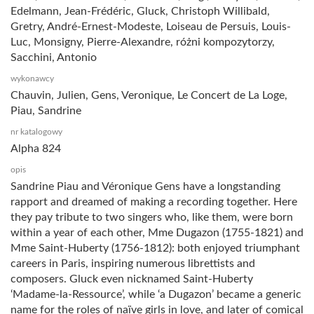
Edelmann, Jean-Frédéric, Gluck, Christoph Willibald,
Gretry, André-Ernest-Modeste, Loiseau de Persuis, Louis-
Luc, Monsigny, Pierre-Alexandre, różni kompozytorzy,
Sacchini, Antonio
wykonawcy
Chauvin, Julien, Gens, Veronique, Le Concert de La Loge,
Piau, Sandrine
nr katalogowy
Alpha 824
opis
Sandrine Piau and Véronique Gens have a longstanding
rapport and dreamed of making a recording together. Here
they pay tribute to two singers who, like them, were born
within a year of each other, Mme Dugazon (1755-1821) and
Mme Saint-Huberty (1756-1812): both enjoyed triumphant
careers in Paris, inspiring numerous librettists and
composers. Gluck even nicknamed Saint-Huberty
‘Madame-la-Ressource’, while ‘a Dugazon’ became a generic
name for the roles of naïve girls in love, and later of comical