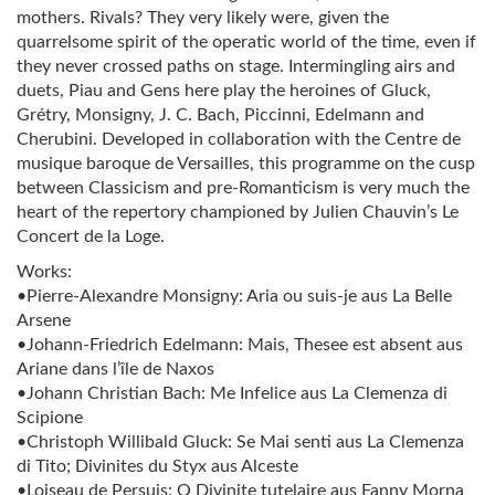
mothers. Rivals? They very likely were, given the
quarrelsome spirit of the operatic world of the time, even if
they never crossed paths on stage. Intermingling airs and
duets, Piau and Gens here play the heroines of Gluck,
Grétry, Monsigny, J. C. Bach, Piccinni, Edelmann and
Cherubini. Developed in collaboration with the Centre de
musique baroque de Versailles, this programme on the cusp
between Classicism and pre-Romanticism is very much the
heart of the repertory championed by Julien Chauvin’s Le
Concert de la Loge.
Works:
•Pierre-Alexandre Monsigny: Aria ou suis-je aus La Belle
Arsene
•Johann-Friedrich Edelmann: Mais, Thesee est absent aus
Ariane dans l’île de Naxos
•Johann Christian Bach: Me Infelice aus La Clemenza di
Scipione
•Christoph Willibald Gluck: Se Mai senti aus La Clemenza
di Tito; Divinites du Styx aus Alceste
•Loiseau de Persuis: O Divinite tutelaire aus Fanny Morna