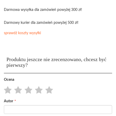
Darmowa wysyłka dla zamówień powyżej 300 zł!
Darmowy kurier dla zamówień powyżej 500 zł!
sprawdź koszty wysyłki
Produktu jeszcze nie zrecenzowano, chcesz być
pierwszy?
Ocena
1
2
3
4
5
Autor
star
stars
stars
stars
stars