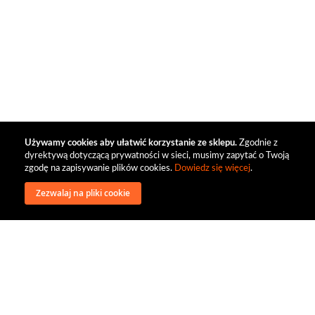
Używamy cookies aby ułatwić korzystanie ze sklepu.
Zgodnie z
dyrektywą dotyczącą prywatności w sieci, musimy zapytać o Twoją
zgodę na zapisywanie plików cookies.
Dowiedz się więcej
.
Zezwalaj na pliki cookie
wysyłka
regulamin