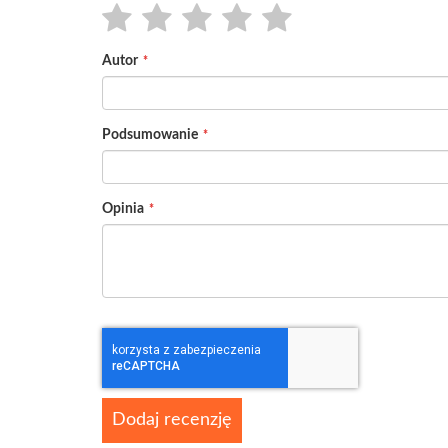
1
2
3
4
5
Autor
star
stars
stars
stars
stars
Podsumowanie
Opinia
Dodaj recenzję