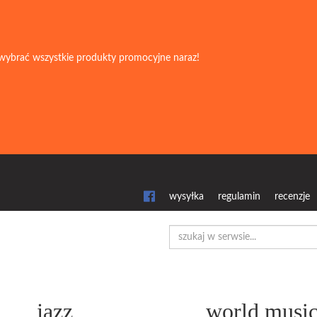
wybrać wszystkie produkty promocyjne naraz!
wysyłka
regulamin
recenzje
jazz
world musi