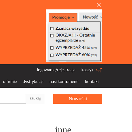
logowanie/rejestracja
koszyk
o firmie
dystrybucja
nasi kontrahenci
kontakt
Nowości
szukaj
c
inne