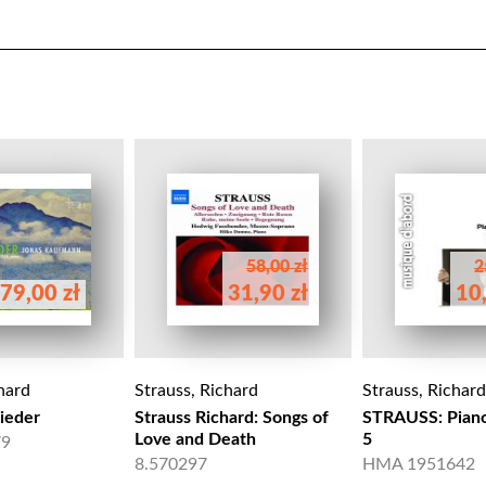
58,00 zł
2
79,00 zł
31,90 zł
10,
hard
Strauss, Richard
Strauss, Richard
Lieder
Strauss Richard: Songs of
STRAUSS: Piano
Love and Death
5
79
8.570297
HMA 1951642