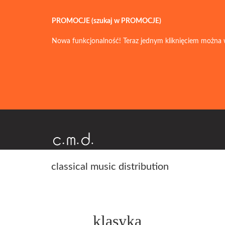
PROMOCJE (szukaj w PROMOCJE)
Nowa funkcjonalność! Teraz jednym kliknięciem można 
classical music distribution
klasyka