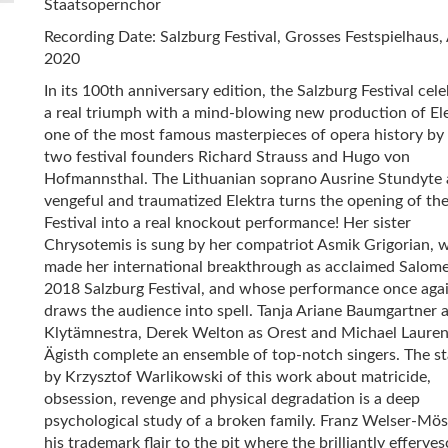
Staatsopernchor
Recording Date: Salzburg Festival, Grosses Festspielhaus,
2020
In its 100th anniversary edition, the Salzburg Festival cel
a real triumph with a mind-blowing new production of Ele
one of the most famous masterpieces of opera history by
two festival founders Richard Strauss and Hugo von
Hofmannsthal. The Lithuanian soprano Ausrine Stundyte 
vengeful and traumatized Elektra turns the opening of th
Festival into a real knockout performance! Her sister
Chrysotemis is sung by her compatriot Asmik Grigorian, 
made her international breakthrough as acclaimed Salome
2018 Salzburg Festival, and whose performance once aga
draws the audience into spell. Tanja Ariane Baumgartner 
Klytämnestra, Derek Welton as Orest and Michael Lauren
Ägisth complete an ensemble of top-notch singers. The st
by Krzysztof Warlikowski of this work about matricide,
obsession, revenge and physical degradation is a deep
psychological study of a broken family. Franz Welser-Mös
his trademark flair to the pit where the brilliantly efferve