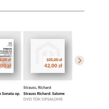
5,00 zł
105,00 zł
00 zł
42,00 zł
58,00 
Strauss, Richard
Strauss, Richard
 Sonata op.
Strauss Richard: Salome
Strauss, R: Lieder
DVD TDK OPSALOME
HMC 901751