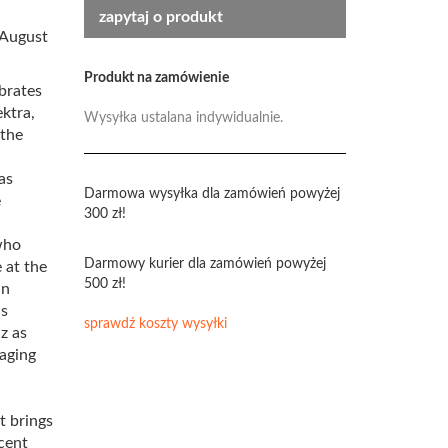
zapytaj o produkt
 August
Produkt na zamówienie
ebrates
ktra,
Wysyłka ustalana indywidualnie.
 the
as
Darmowa wysyłka dla zamówień powyżej
e
300 zł!
who
Darmowy kurier dla zamówień powyżej
 at the
500 zł!
in
as
sprawdź koszty wysyłki
z as
aging
t brings
scent