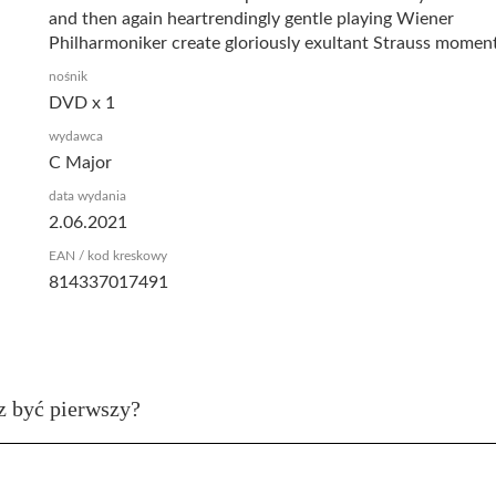
and then again heartrendingly gentle playing Wiener
Philharmoniker create gloriously exultant Strauss moment
nośnik
DVD x 1
wydawca
C Major
data wydania
2.06.2021
EAN / kod kreskowy
814337017491
z być pierwszy?