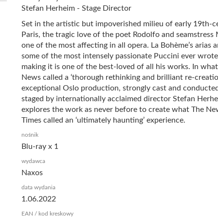
Stefan Herheim - Stage Director
Set in the artistic but impoverished milieu of early 19th-
Paris, the tragic love of the poet Rodolfo and seamstress 
one of the most affecting in all opera. La Bohème’s arias a
some of the most intensely passionate Puccini ever wrote
making it is one of the best-loved of all his works. In wh
News called a ‘thorough rethinking and brilliant re-creatio
exceptional Oslo production, strongly cast and conducte
staged by internationally acclaimed director Stefan Herhe
explores the work as never before to create what The Ne
Times called an ‘ultimately haunting’ experience.
nośnik
Blu-ray x 1
wydawca
Naxos
data wydania
1.06.2022
EAN / kod kreskowy