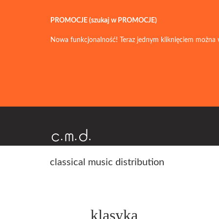
PROMOCJE (szukaj w PROMOCJE)
Nowa funkcjonalność! Teraz jednym kliknięciem można 
classical music distribution
klasyka