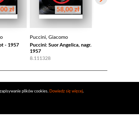
00 zł
58,00 zł
89,00 
mo
Puccini, Giacomo
Puccini, Giacomo
ot - 1957
Puccini: Suor Angelica, nagr.
Puccini: La Rondine
1957
8.660253-54
8.111328
zapisywanie plików cookies.
Dowiedz się więcej
.