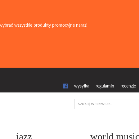
wybrać wszystkie produkty promocyjne naraz!
wysyłka
regulamin
recenzje
jazz
world musi