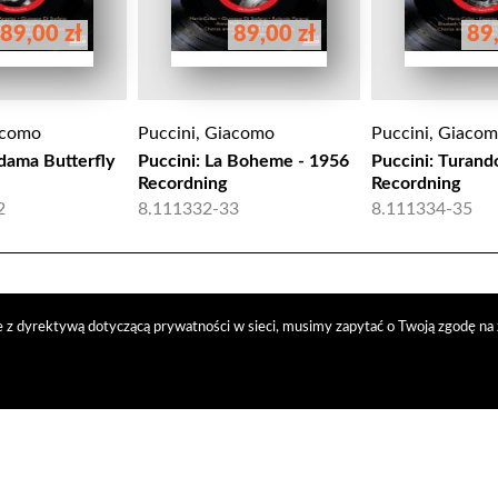
89,00 zł
89,00 zł
89,
acomo
Puccini, Giacomo
Puccini, Giaco
dama Butterfly
Puccini: La Boheme - 1956
Puccini: Turand
Recordning
Recordning
2
8.111332-33
8.111334-35
 z dyrektywą dotyczącą prywatności w sieci, musimy zapytać o Twoją zgodę na 