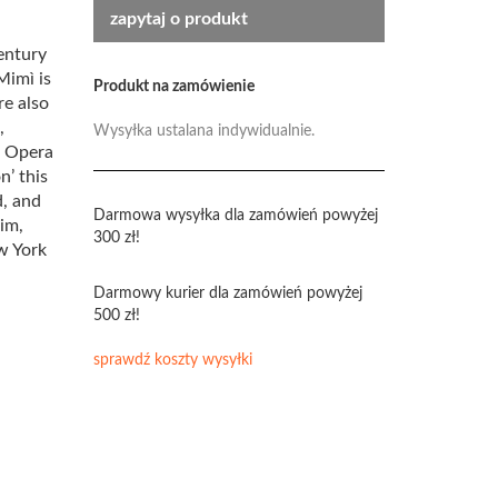
zapytaj o produkt
century
Mimì is
Produkt na zamówienie
re also
,
Wysyłka ustalana indywidualnie.
at Opera
n’ this
d, and
Darmowa wysyłka dla zamówień powyżej
im,
300 zł!
w York
Darmowy kurier dla zamówień powyżej
500 zł!
sprawdź koszty wysyłki