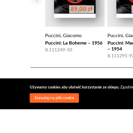
89,00 zł
Puccini, Giacomo
Puccini, Gi
Puccini: La Boheme – 1956
Puccini: Ma
– 1954
8.111249-50
8.111291-9
Używamy cookies aby ułatwić korzystanie ze sklepu.
Zgodnie
Zezwalaj na pliki cookie