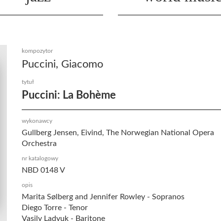
kompozytor
Puccini, Giacomo
tytuł
Puccini: La Bohème
wykonawcy
Gullberg Jensen, Eivind, The Norwegian National Opera
Orchestra
nr katalogowy
NBD 0148 V
opis
Marita Sølberg and Jennifer Rowley - Sopranos
Diego Torre - Tenor
Vasily Ladyuk - Baritone