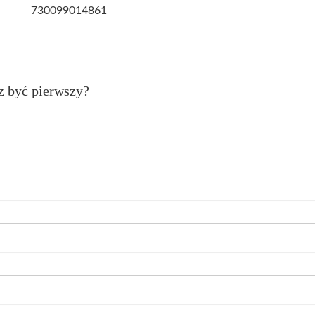
730099014861
z być pierwszy?