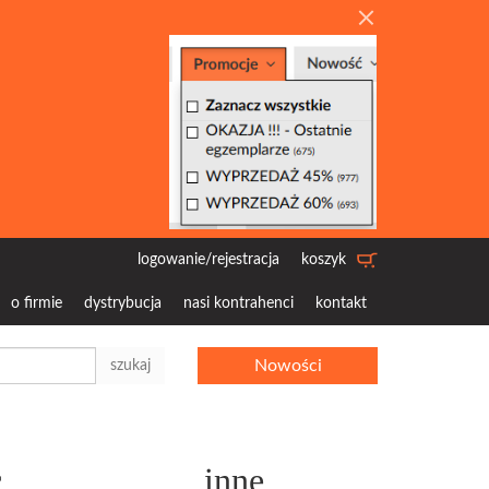
logowanie/rejestracja
koszyk
o firmie
dystrybucja
nasi kontrahenci
kontakt
Nowości
szukaj
c
inne