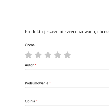
Produktu jeszcze nie zrecenzowano, chces
Ocena
1
2
3
4
5
Autor
star
stars
stars
stars
stars
Podsumowanie
Opinia