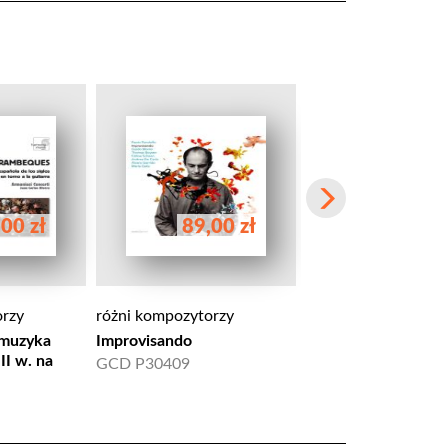
00 zł
89,00 zł
75,00 
orzy
różni kompozytorzy
różni kompozytorzy
 muzyka
Improvisando
El Cant de la Sibil·la:
II w. na
Mallorca - Valencia
GCD P30409
AV 9806