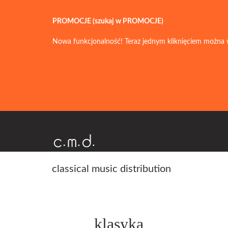
PROMOCJE (szukaj w PROMOCJE)
Nowa funkcjonalność! Teraz jednym kliknięciem można 
classical music distribution
klasyka