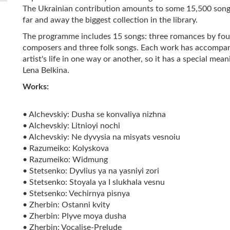
The Ukrainian contribution amounts to some 15,500 song
far and away the biggest collection in the library.
The programme includes 15 songs: three romances by fou
composers and three folk songs. Each work has accompan
artist's life in one way or another, so it has a special mean
Lena Belkina.
Works:
• Alchevskiy: Dusha se konvaliya nizhna
• Alchevskiy: Litnioyi nochi
• Alchevskiy: Ne dyvysia na misyats vesnoiu
• Razumeiko: Kolyskova
• Razumeiko: Widmung
• Stetsenko: Dyvlius ya na yasniyi zori
• Stetsenko: Stoyala ya I slukhala vesnu
• Stetsenko: Vechirnya pisnya
• Zherbin: Ostanni kvity
• Zherbin: Plyve moya dusha
• Zherbin: Vocalise-Prelude