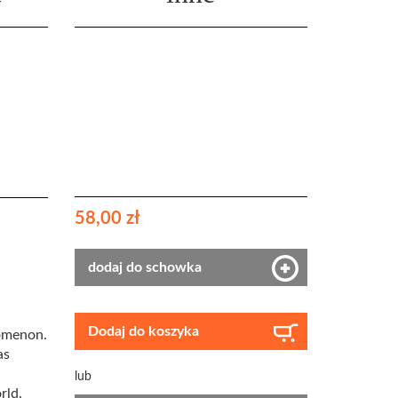
58,00 zł
dodaj do schowka
Dodaj do koszyka
nomenon.
as
lub
rld.