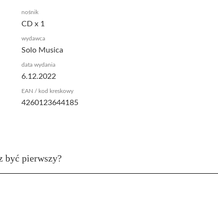
nośnik
CD x 1
wydawca
Solo Musica
data wydania
6.12.2022
EAN / kod kreskowy
4260123644185
z być pierwszy?