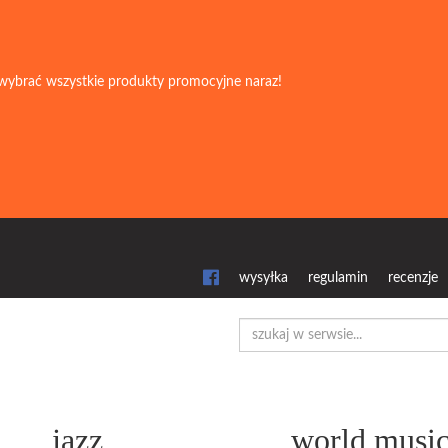
wybrać wszystkie produkty promocyjne naraz!
wysyłka
regulamin
recenzje
jazz
world musi