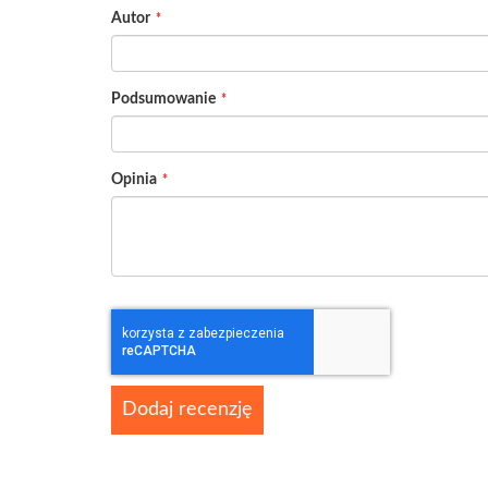
1
2
3
4
5
Autor
star
stars
stars
stars
stars
Podsumowanie
Opinia
Dodaj recenzję