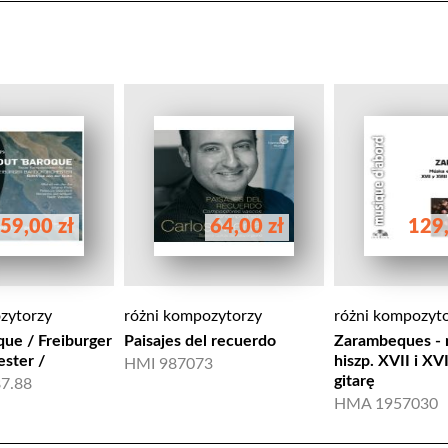
59,00 zł
64,00 zł
129,
zytorzy
różni kompozytorzy
różni kompozyt
ue / Freiburger
Paisajes del recuerdo
Zarambeques -
ster /
hiszp. XVII i XVI
HMI 987073
gitarę
7.88
HMA 1957030