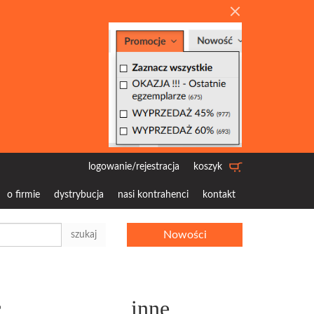
logowanie/rejestracja
koszyk
o firmie
dystrybucja
nasi kontrahenci
kontakt
Nowości
szukaj
c
inne