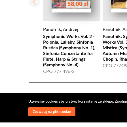
58,00 zł
Panufnik, Andrzej
Panufnik, A
Symphonic Works Vol. 2 -
Panufnik: 
Polonia, Lullaby, Sinfonia
Works Vol. 3
Rustica (Symphony No. 1),
Mistica (Sym
Sinfonia Concertante for
Autumn Mus
Flute, Harp & Strings
Chopin, Rh
(Symphony No. 4)
CPO 77749
CPO 777 496-2
Używamy cookies aby ułatwić korzystanie ze sklepu.
Zgodnie
Zezwalaj na pliki cookie