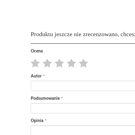
Produktu jeszcze nie zrecenzowano, chces
Ocena
1
2
3
4
5
Autor
star
stars
stars
stars
stars
Podsumowanie
Opinia