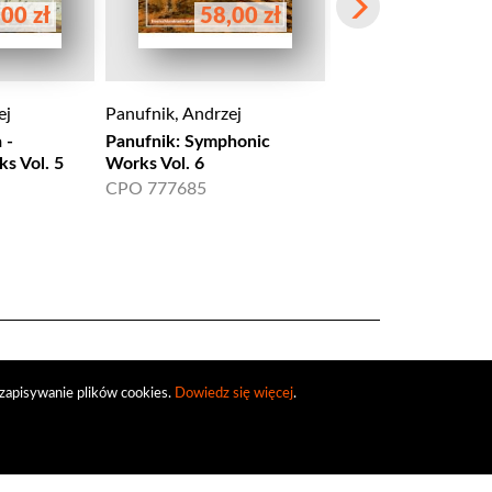
00 zł
58,00 zł
58,00 
ej
Panufnik, Andrzej
Panufnik, Andrzej
 -
Panufnik: Symphonic
Panufnik: Symphon
s Vol. 5
Works Vol. 6
Works Vol. 7 - Sinfo
Sfere, Bassoon Con
CPO 777685
CPO 777686
zapisywanie plików cookies.
Dowiedz się więcej
.