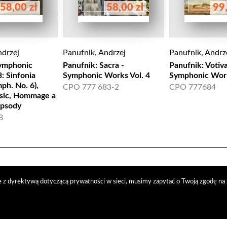
58,00 zł
58,00 zł
99,
ndrzej
Panufnik, Andrzej
Panufnik, Andrz
Symphonic
Panufnik: Sacra -
Panufnik: Votiva
: Sinfonia
Symphonic Works Vol. 4
Symphonic Work
ph. No. 6),
CPO 777 683-2
CPO 777684
ic, Hommage a
apsody
8
 z dyrektywą dotyczącą prywatności w sieci, musimy zapytać o Twoją zgodę na 