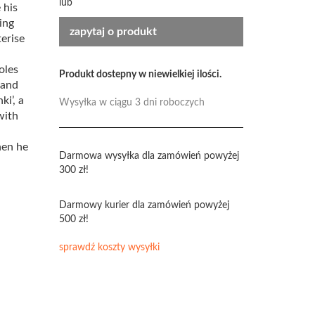
lub
 his
ing
zapytaj o produkt
erise
oles
Produkt dostepny w niewielkiej ilości.
 and
i’, a
Wysyłka w ciągu 3 dni roboczych
with
hen he
Darmowa wysyłka dla zamówień powyżej
300 zł!
Darmowy kurier dla zamówień powyżej
500 zł!
sprawdź koszty wysyłki