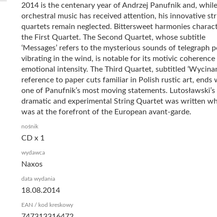
2014 is the centenary year of Andrzej Panufnik and, while
orchestral music has received attention, his innovative str
quartets remain neglected. Bittersweet harmonies charact
the First Quartet. The Second Quartet, whose subtitle
‘Messages’ refers to the mysterious sounds of telegraph p
vibrating in the wind, is notable for its motivic coherence
emotional intensity. The Third Quartet, subtitled ‘Wycinank
reference to paper cuts familiar in Polish rustic art, ends 
one of Panufnik’s most moving statements. Lutosławski’s
dramatic and experimental String Quartet was written w
was at the forefront of the European avant-garde.
nośnik
CD x 1
wydawca
Naxos
data wydania
18.08.2014
EAN / kod kreskowy
747313316472