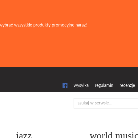
wybrać wszystkie produkty promocyjne naraz!
wysyłka
regulamin
recenzje
jazz
world musi