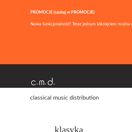
PROMOCJE (szukaj w PROMOCJE)
Nowa funkcjonalność! Teraz jednym kliknięciem można 
classical music distribution
klasyka