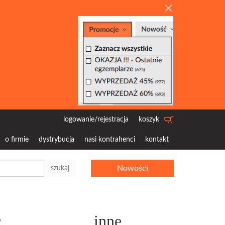
logowanie/rejestracja
koszyk
o firmie
dystrybucja
nasi kontrahenci
kontakt
Nowości
szukaj
c
inne