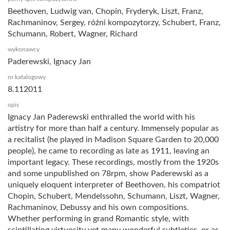
Beethoven, Ludwig van, Chopin, Fryderyk, Liszt, Franz,
Rachmaninov, Sergey, różni kompozytorzy, Schubert, Franz,
Schumann, Robert, Wagner, Richard
wykonawcy
Paderewski, Ignacy Jan
nr katalogowy
8.112011
opis
Ignacy Jan Paderewski enthralled the world with his
artistry for more than half a century. Immensely popular as
a recitalist (he played in Madison Square Garden to 20,000
people), he came to recording as late as 1911, leaving an
important legacy. These recordings, mostly from the 1920s
and some unpublished on 78rpm, show Paderewski as a
uniquely eloquent interpreter of Beethoven, his compatriot
Chopin, Schubert, Mendelssohn, Schumann, Liszt, Wagner,
Rachmaninov, Debussy and his own compositions.
Whether performing in grand Romantic style, with
scintillating virtuosity yet many wonderful subtleties, or as