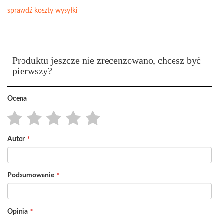
sprawdź koszty wysyłki
Produktu jeszcze nie zrecenzowano, chcesz być
pierwszy?
Ocena
1
2
3
4
5
Autor
star
stars
stars
stars
stars
Podsumowanie
Opinia