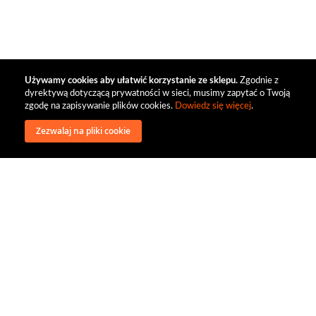
Używamy cookies aby ułatwić korzystanie ze sklepu.
Zgodnie z
dyrektywą dotyczącą prywatności w sieci, musimy zapytać o Twoją
zgodę na zapisywanie plików cookies.
Dowiedz się więcej
.
Zezwalaj na pliki cookie
wysyłka
regulamin
recenzje
o firmie
dystrybucja