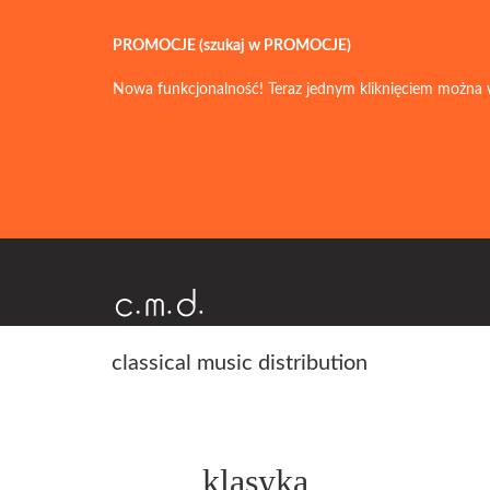
PROMOCJE (szukaj w PROMOCJE)
Nowa funkcjonalność! Teraz jednym kliknięciem można 
classical music distribution
klasyka