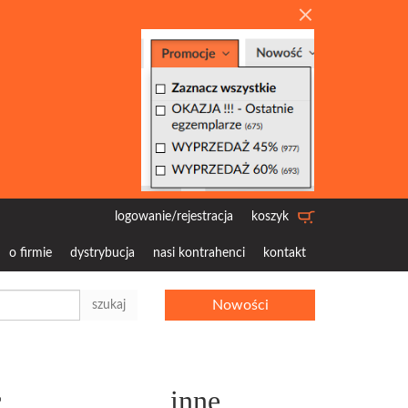
logowanie/rejestracja
koszyk
o firmie
dystrybucja
nasi kontrahenci
kontakt
Nowości
szukaj
c
inne