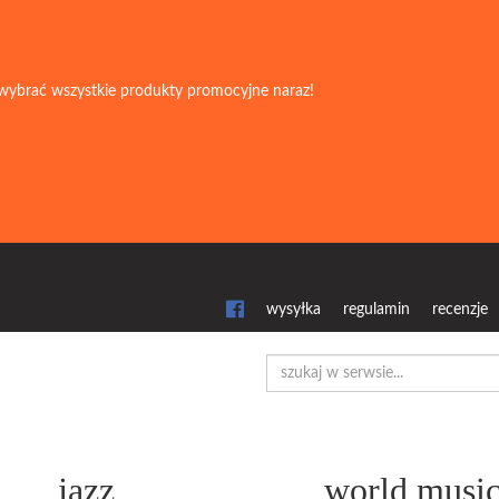
wybrać wszystkie produkty promocyjne naraz!
wysyłka
regulamin
recenzje
jazz
world musi