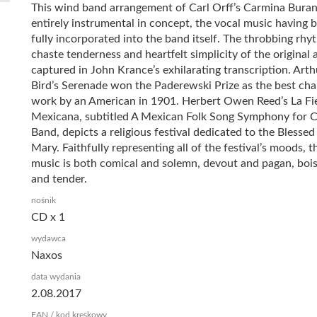
This wind band arrangement of Carl Orff’s Carmina Buran
entirely instrumental in concept, the vocal music having 
fully incorporated into the band itself. The throbbing rhy
chaste tenderness and heartfelt simplicity of the original a
captured in John Krance’s exhilarating transcription. Arth
Bird’s Serenade won the Paderewski Prize as the best ch
work by an American in 1901. Herbert Owen Reed’s La Fi
Mexicana, subtitled A Mexican Folk Song Symphony for 
Band, depicts a religious festival dedicated to the Blessed
Mary. Faithfully representing all of the festival’s moods, t
music is both comical and solemn, devout and pagan, boi
and tender.
nośnik
CD x 1
wydawca
Naxos
data wydania
2.08.2017
EAN / kod kreskowy