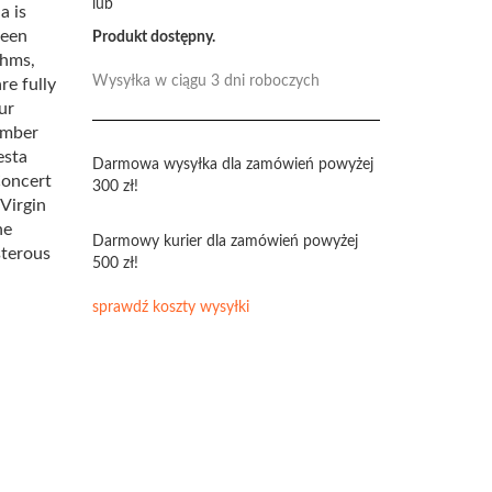
lub
a is
been
Produkt dostępny.
thms,
Wysyłka w ciągu 3 dni roboczych
re fully
ur
amber
esta
Darmowa wysyłka dla zamówień powyżej
Concert
300 zł!
 Virgin
he
Darmowy kurier dla zamówień powyżej
sterous
500 zł!
sprawdź koszty wysyłki