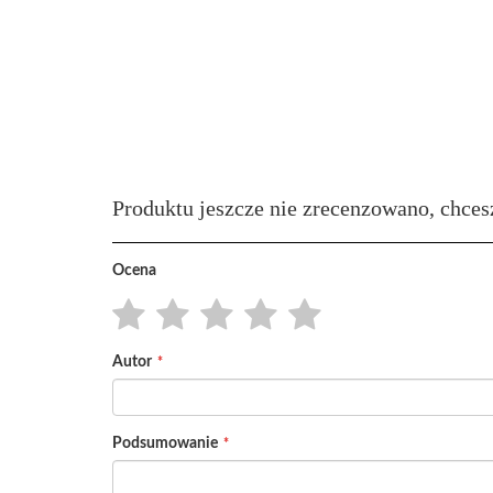
Produktu jeszcze nie zrecenzowano, chces
Ocena
1
2
3
4
5
Autor
star
stars
stars
stars
stars
Podsumowanie