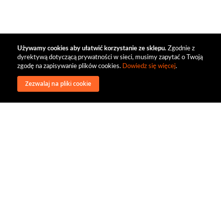
Używamy cookies aby ułatwić korzystanie ze sklepu.
Zgodnie z
dyrektywą dotyczącą prywatności w sieci, musimy zapytać o Twoją
zgodę na zapisywanie plików cookies.
Dowiedz się więcej
.
Zezwalaj na pliki cookie
wysyłka
regulamin
recenzje
o firmie
dystrybucja