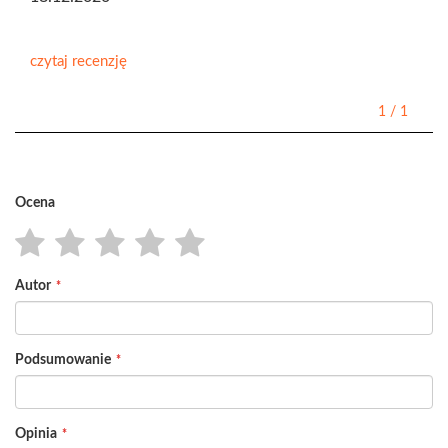
czytaj recenzję
1
/
1
Ocena
1
2
3
4
5
Autor
star
stars
stars
stars
stars
Podsumowanie
Opinia