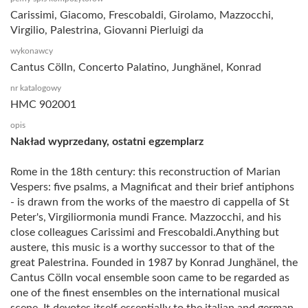
Carissimi, Giacomo, Frescobaldi, Girolamo, Mazzocchi,
Virgilio, Palestrina, Giovanni Pierluigi da
wykonawcy
Cantus Cölln, Concerto Palatino, Junghänel, Konrad
nr katalogowy
HMC 902001
opis
Nakład wyprzedany, ostatni egzemplarz
Rome in the 18th century: this reconstruction of Marian
Vespers: five psalms, a Magnificat and their brief antiphons
- is drawn from the works of the maestro di cappella of St
Peter's, Virgiliormonia mundi France. Mazzocchi, and his
close colleagues Carissimi and Frescobaldi.Anything but
austere, this music is a worthy successor to that of the
great Palestrina. Founded in 1987 by Konrad Junghänel, the
Cantus Cölln vocal ensemble soon came to be regarded as
one of the finest ensembles on the international musical
scene. It devotes itself essentially to the italian and german