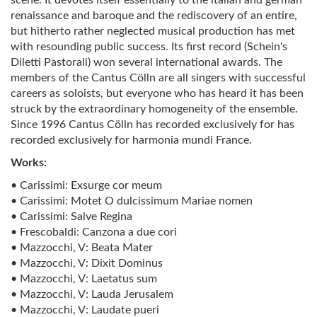
renaissance and baroque and the rediscovery of an entire,
but hitherto rather neglected musical production has met
with resounding public success. Its first record (Schein's
Diletti Pastorali) won several international awards. The
members of the Cantus Cölln are all singers with successful
careers as soloists, but everyone who has heard it has been
struck by the extraordinary homogeneity of the ensemble.
Since 1996 Cantus Cölln has recorded exclusively for has
recorded exclusively for harmonia mundi France.
Works:
• Carissimi: Exsurge cor meum
• Carissimi: Motet O dulcissimum Mariae nomen
• Carissimi: Salve Regina
• Frescobaldi: Canzona a due cori
• Mazzocchi, V: Beata Mater
• Mazzocchi, V: Dixit Dominus
• Mazzocchi, V: Laetatus sum
• Mazzocchi, V: Lauda Jerusalem
• Mazzocchi, V: Laudate pueri