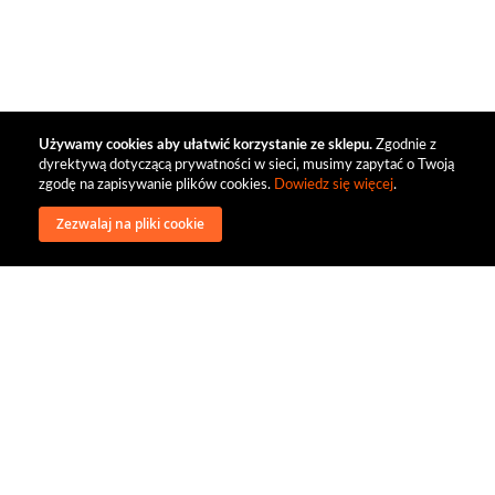
Używamy cookies aby ułatwić korzystanie ze sklepu.
Zgodnie z
dyrektywą dotyczącą prywatności w sieci, musimy zapytać o Twoją
zgodę na zapisywanie plików cookies.
Dowiedz się więcej
.
Zezwalaj na pliki cookie
wysyłka
regulamin
recenzje
o firmie