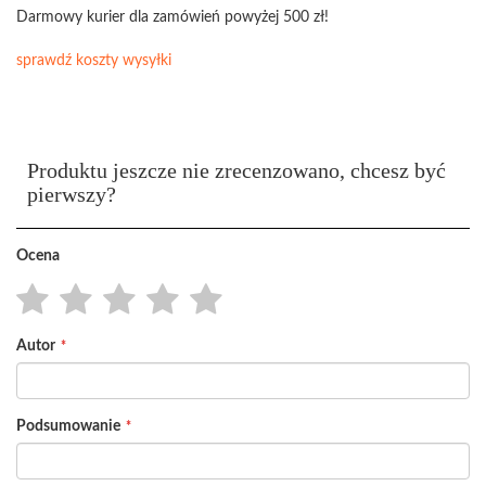
Darmowy kurier dla zamówień powyżej 500 zł!
sprawdź koszty wysyłki
Produktu jeszcze nie zrecenzowano, chcesz być
pierwszy?
Ocena
1
2
3
4
5
Autor
star
stars
stars
stars
stars
Podsumowanie