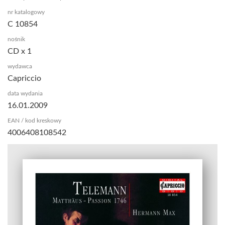
nr katalogowy
C 10854
nośnik
CD x 1
wydawca
Capriccio
data wydania
16.01.2009
EAN / kod kreskowy
4006408108542