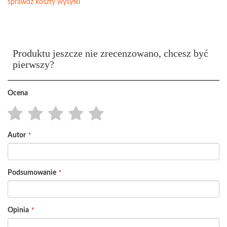
sprawdź koszty wysyłki
Produktu jeszcze nie zrecenzowano, chcesz być
pierwszy?
Ocena
1
2
3
4
5
Autor
star
stars
stars
stars
stars
Podsumowanie
Opinia