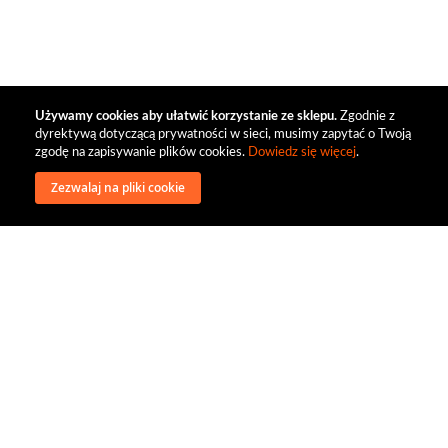
Używamy cookies aby ułatwić korzystanie ze sklepu.
Zgodnie z
dyrektywą dotyczącą prywatności w sieci, musimy zapytać o Twoją
zgodę na zapisywanie plików cookies.
Dowiedz się więcej
.
Zezwalaj na pliki cookie
wysyłka
regulamin
recenzje
o firmie